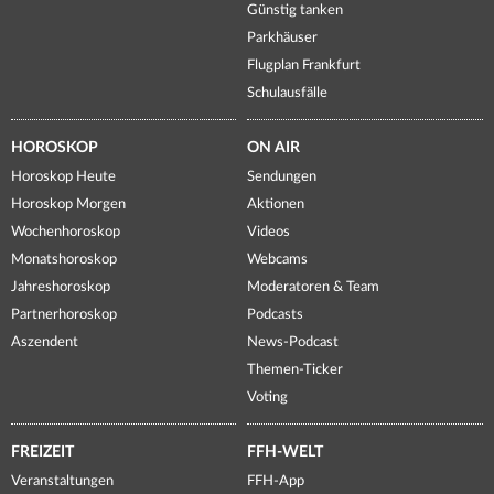
Günstig tanken
Parkhäuser
Flugplan Frankfurt
Schulausfälle
HOROSKOP
ON AIR
Horoskop Heute
Sendungen
Horoskop Morgen
Aktionen
Wochenhoroskop
Videos
Monatshoroskop
Webcams
Jahreshoroskop
Moderatoren & Team
Partnerhoroskop
Podcasts
Aszendent
News-Podcast
Themen-Ticker
Voting
FREIZEIT
FFH-WELT
Veranstaltungen
FFH-App