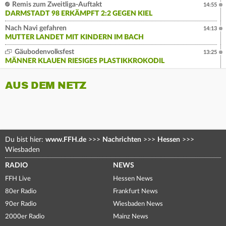
Remis zum Zweitliga-Auftakt
14:55
DARMSTADT 98 ERKÄMPFT 2:2 GEGEN KIEL
Nach Navi gefahren
14:13
MUTTER LANDET MIT KINDERN IM BACH
Gäubodenvolksfest
13:25
MÄNNER KLAUEN RIESIGES PLASTIKKROKODIL
AUS DEM NETZ
Du bist hier:
www.FFH.de
>>>
Nachrichten
>>>
Hessen
>>>
Wiesbaden
RADIO
NEWS
FFH Live
Hessen News
80er Radio
Frankfurt News
90er Radio
Wiesbaden News
2000er Radio
Mainz News