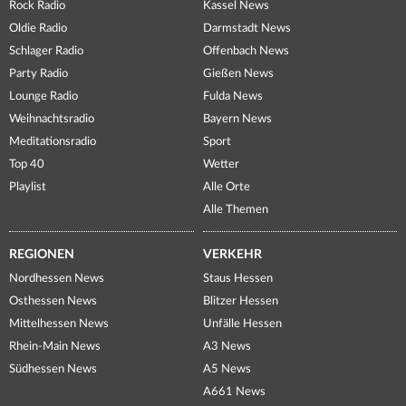
Rock Radio
Kassel News
Oldie Radio
Darmstadt News
Schlager Radio
Offenbach News
Party Radio
Gießen News
Lounge Radio
Fulda News
Weihnachtsradio
Bayern News
Meditationsradio
Sport
Top 40
Wetter
Playlist
Alle Orte
Alle Themen
REGIONEN
VERKEHR
Nordhessen News
Staus Hessen
Osthessen News
Blitzer Hessen
Mittelhessen News
Unfälle Hessen
Rhein-Main News
A3 News
Südhessen News
A5 News
A661 News