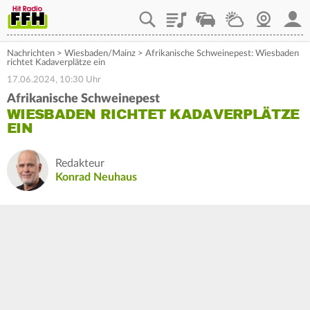
Playlist
Staupilot
Wetter
Webcam
Mein
Nachrichten
>
Wiesbaden/Mainz
>
Afrikanische Schweinepest: Wiesbaden
richtet Kadaverplätze ein
17.06.2024, 10:30 Uhr
Afrikanische Schweinepest
WIESBADEN RICHTET KADAVERPLÄTZE
EIN
Redakteur
Konrad Neuhaus