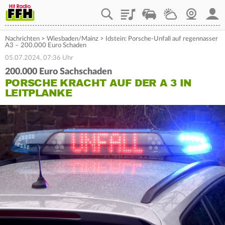
Playlist
Staupilot
Wetter
Webcam
Mein
Nachrichten
>
Wiesbaden/Mainz
>
Idstein: Porsche-Unfall auf regennasser
A3 – 200.000 Euro Schaden
05.07.2024, 07:36 Uhr
200.000 Euro Sachschaden
PORSCHE KRACHT AUF DER A 3 IN
LEITPLANKE