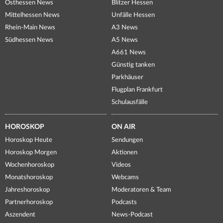
Osthessen News
Blitzer Hessen
Mittelhessen News
Unfälle Hessen
Rhein-Main News
A3 News
Südhessen News
A5 News
A661 News
Günstig tanken
Parkhäuser
Flugplan Frankfurt
Schulausfälle
HOROSKOP
ON AIR
Horoskop Heute
Sendungen
Horoskop Morgen
Aktionen
Wochenhoroskop
Videos
Monatshoroskop
Webcams
Jahreshoroskop
Moderatoren & Team
Partnerhoroskop
Podcasts
Aszendent
News-Podcast