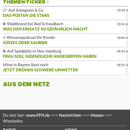
THEMEN-TICKER
Auf Instagram & Co
10:18
DAS POSTEN DIE STARS
Waldbrand bei Bad Schwalbach
10:16
WAS DEN EINSATZ SO GEFÄHRLICH MACHT
Wissenspodcast für Kinder
10:00
SÜSSES ODER SAURIER
Auf Spielplatz in Neu-Isenburg
09:59
FRAU SOLL JUGENDLICHE ANGEGRIFFEN HABEN
Hitze in Bayern lässt nach
09:55
JETZT DROHEN SCHWERE UNWETTER
AUS DEM NETZ
Du bist hier:
www.FFH.de
>>>
Nachrichten
>>>
Hessen
>>>
Wiesbaden