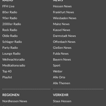
RADIO
NEWS
FFH Live
Hessen News
80er Radio
Frankfurt News
90er Radio
Wiesbaden News
2000er Radio
Mainz News
Rock Radio
Kassel News
Oldie Radio
Darmstadt News
Schlager Radio
Offenbach News
Party Radio
Gießen News
Lounge Radio
Fulda News
Weihnachtsradio
Bayern News
Meditationsradio
Sport
Top 40
Wetter
Playlist
Alle Orte
Alle Themen
REGIONEN
VERKEHR
Nordhessen News
Staus Hessen