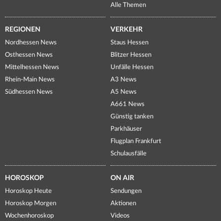
Alle Themen
REGIONEN
VERKEHR
Nordhessen News
Staus Hessen
Osthessen News
Blitzer Hessen
Mittelhessen News
Unfälle Hessen
Rhein-Main News
A3 News
Südhessen News
A5 News
A661 News
Günstig tanken
Parkhäuser
Flugplan Frankfurt
Schulausfälle
HOROSKOP
ON AIR
Horoskop Heute
Sendungen
Horoskop Morgen
Aktionen
Wochenhoroskop
Videos