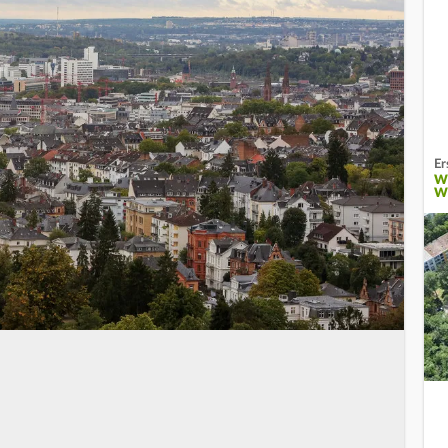
Er
W
W