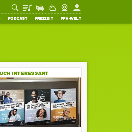
Playlist
Staupilot
Wetter
Webcam
Mein FFH
O
PODCAST
FREIZEIT
FFH-WELT
UCH INTERESSANT