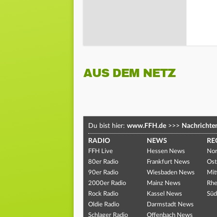
AUS DEM NETZ
Du bist hier:
www.FFH.de
>>>
Nachrichte
RADIO
NEWS
RE
FFH Live
Hessen News
Nor
80er Radio
Frankfurt News
Ost
90er Radio
Wiesbaden News
Mit
2000er Radio
Mainz News
Rhe
Rock Radio
Kassel News
Süd
Oldie Radio
Darmstadt News
Schlager Radio
Offenbach News