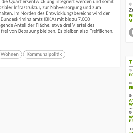
n die Quartiersentwicklung integriert werden und somit
ozialer Infrastruktur, zur Nahversorgung und zum
Z
halten. Im Norden des Entwicklungsbereichs wird der
N
 Bundeskriminalamts (BKA) mit bis zu 7.000
V
ende Anteil der Fläche, etwa drei Viertel des
frei von Bebauung bleiben. Es bleiben also Freiflächen.
Wohnen
Kommunalpolitik
T
P
E
A
W
W
B