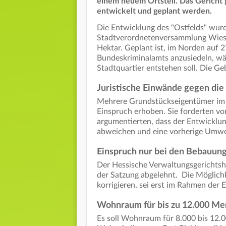
einem neuem Ortsteil. Das Gericht g
entwickelt und geplant werden.
Die Entwicklung des "Ostfelds" wur
Stadtverordnetenversammlung Wiesb
Hektar. Geplant ist, im Norden auf 
Bundeskriminalamts anzusiedeln, wä
Stadtquartier entstehen soll. Die G
Juristische Einwände gegen die
Mehrere Grundstückseigentümer im 
Einspruch erhoben. Sie forderten vo
argumentierten, dass der Entwicklu
abweichen und eine vorherige Umwe
Einspruch nur bei den Bebauun
Der Hessische Verwaltungsgerichtsho
der Satzung abgelehnt. Die Möglich
korrigieren, sei erst im Rahmen der
Wohnraum für bis zu 12.000 M
Es soll Wohnraum für 8.000 bis 12