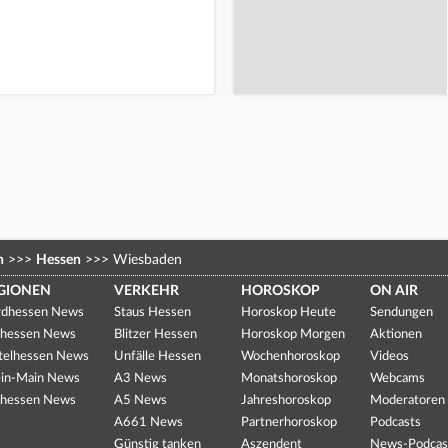
n
>>>
Hessen
>>>
Wiesbaden
GIONEN
VERKEHR
HOROSKOP
ON AIR
dhessen News
Staus Hessen
Horoskop Heute
Sendungen
hessen News
Blitzer Hessen
Horoskop Morgen
Aktionen
telhessen News
Unfälle Hessen
Wochenhoroskop
Videos
in-Main News
A3 News
Monatshoroskop
Webcams
hessen News
A5 News
Jahreshoroskop
Moderatoren
A661 News
Partnerhoroskop
Podcasts
Günstig tanken
Aszendent
News-Podcas