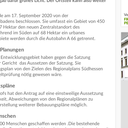
ab dafür grünes Licht. Der Ortsteil kann also weiter
Ve
de am 17. September 2020 von der
F
adens beschlossen. Sie umfasst ein Gebiet von 450
P
27 Hektar den neuen Zentralstandort des
hrend im Süden auf 68 Hektar ein urbanes
ebiete werden durch die Autobahn A 66 getrennt.
 Planungen
Entwicklungsgebiet haben gegen die Satzung
r Gericht das Aussetzen der Satzung. Sie
ngsplan von den Zielen des Regionalplans Südhessen
ltprüfung nötig gewesen wäre.
gspläne
fs hat den Antrag auf eine einstweilige Aussetzung
keit, Abweichungen von den Regionalplänen zu
 Erstellung weiterer Bebauungspläne möglich.
enschen
.000 Menschen geschaffen werden .Die bestehende