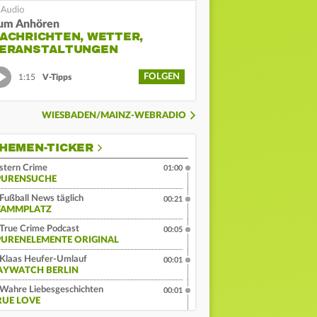
um Anhören
ACHRICHTEN, WETTER,
ERANSTALTUNGEN
FOLGEN
1:15
V-Tipps
WIESBADEN/MAINZ-WEBRADIO
HEMEN-TICKER
stern Crime
01:00
PURENSUCHE
Fußball News täglich
00:21
TAMMPLATZ
True Crime Podcast
00:05
PURENELEMENTE ORIGINAL
Klaas Heufer-Umlauf
00:01
AYWATCH BERLIN
Wahre Liebesgeschichten
00:01
RUE LOVE