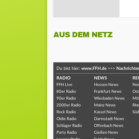
AUS DEM NETZ
Du bist hier:
www.FFH.de
>>>
Nachrichte
RADIO
NEWS
RE
FFH Live
Hessen News
Nor
80er Radio
Frankfurt News
Ost
90er Radio
Wiesbaden News
Mit
2000er Radio
Mainz News
Rhe
Rock Radio
Kassel News
Süd
Oldie Radio
Darmstadt News
Schlager Radio
Offenbach News
Party Radio
Gießen News