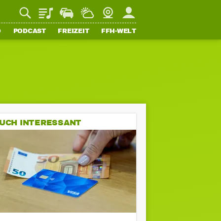
Playlist
Staupilot
Wetter
Webcam
Mein FFH
O
PODCAST
FREIZEIT
FFH-WELT
UCH INTERESSANT