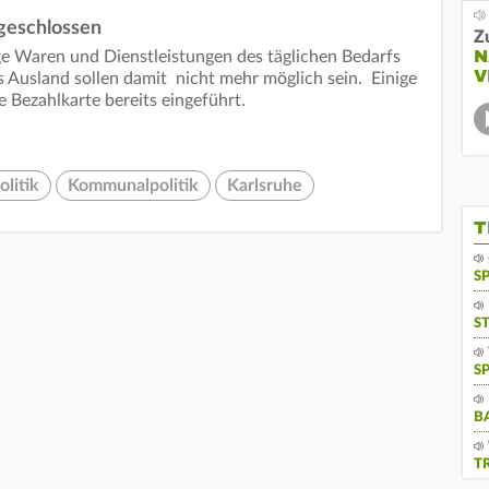
geschlossen
Z
N
nge Waren und Dienstleistungen des täglichen Bedarfs
V
 Ausland sollen damit nicht mehr möglich sein. Einige
Bezahlkarte bereits eingeführt.
litik
Kommunalpolitik
Karlsruhe
T
S
S
S
B
T