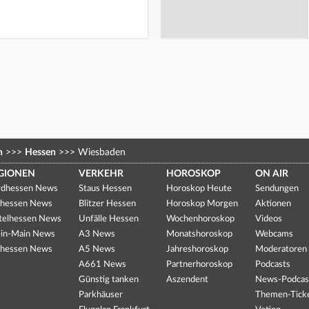
n
>>>
Hessen
>>>
Wiesbaden
GIONEN
VERKEHR
HOROSKOP
ON AIR
dhessen News
Staus Hessen
Horoskop Heute
Sendungen
hessen News
Blitzer Hessen
Horoskop Morgen
Aktionen
telhessen News
Unfälle Hessen
Wochenhoroskop
Videos
in-Main News
A3 News
Monatshoroskop
Webcams
hessen News
A5 News
Jahreshoroskop
Moderatoren
A661 News
Partnerhoroskop
Podcasts
Günstig tanken
Aszendent
News-Podcas
Parkhäuser
Themen-Tick