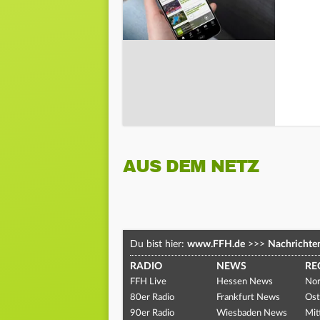
AUS DEM NETZ
Du bist hier:
www.FFH.de
>>>
Nachrichte
RADIO
NEWS
RE
FFH Live
Hessen News
Nor
80er Radio
Frankfurt News
Ost
90er Radio
Wiesbaden News
Mit