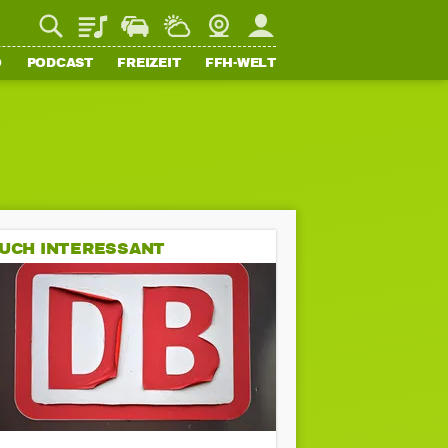
Playlist
Staupilot
Wetter
Webcam
Mein FFH
O
PODCAST
FREIZEIT
FFH-WELT
UCH INTERESSANT