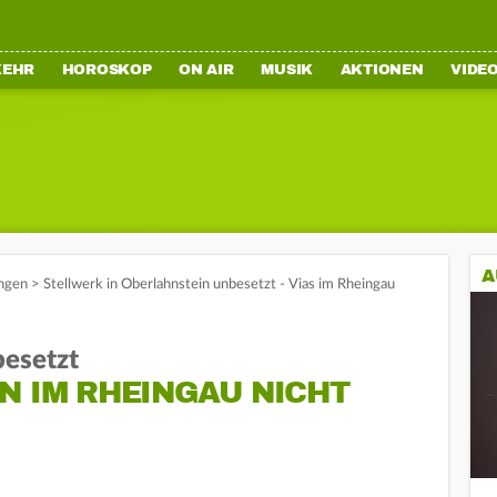
KEHR
HOROSKOP
ON AIR
MUSIK
AKTIONEN
VIDE
A
ngen
>
Stellwerk in Oberlahnstein unbesetzt - Vias im Rheingau
besetzt
N IM RHEINGAU NICHT