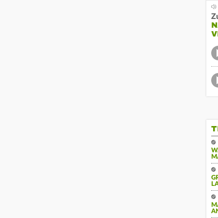
Z
N
V
T
W
M
G
A
M
A