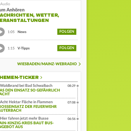
um Anhören
ACHRICHTEN, WETTER,
ERANSTALTUNGEN
FOLGEN
1:05
News
FOLGEN
1:15
V-Tipps
WIESBADEN/MAINZ-WEBRADIO
HEMEN-TICKER
Waldbrand bei Bad Schwalbach
08:29
AS DEN EINSATZ SO GEFÄHRLICH
ACHT
Acht Hektar Fläche in Flammen
07:08
ROSSEINSATZ DER FEUERWEHR L
UTERBACH
Hier fahren jetzt mehr Busse
06:56
AIN-KINZIG-KREIS BAUT BUS-
NGEBOT AUS