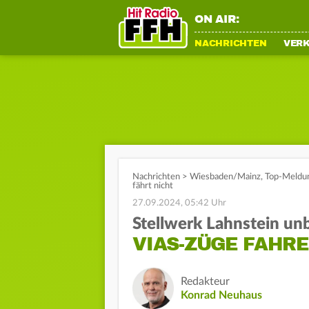
ON AIR:
NACHRICHTEN
VER
Nachrichten
>
Wiesbaden/Mainz
,
Top-Meldu
fährt nicht
27.09.2024, 05:42 Uhr
Stellwerk Lahnstein un
VIAS-ZÜGE FAHRE
Redakteur
Konrad Neuhaus