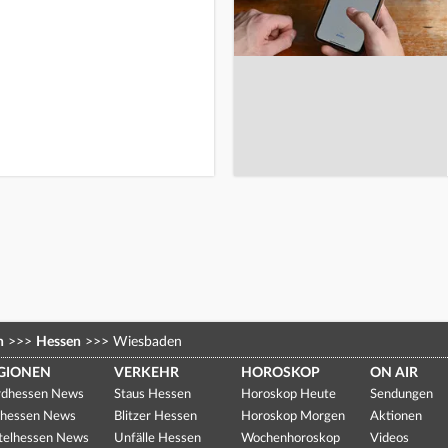
n
>>>
Hessen
>>>
Wiesbaden
GIONEN
VERKEHR
HOROSKOP
ON AIR
dhessen News
Staus Hessen
Horoskop Heute
Sendungen
hessen News
Blitzer Hessen
Horoskop Morgen
Aktionen
telhessen News
Unfälle Hessen
Wochenhoroskop
Videos