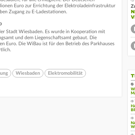
ionen Euro zur Errichtung der Elektroladeinfrastruktur
Z
N
 haben Zugang zu E-Ladestationen.
V
b
der Stadt Wiesbaden. Es wurde in Kooperation mit
gsamt und dem Liegenschaftsamt gebaut. Die
n Euro. Die WiBau ist für den Betrieb des Parkhauses
tlich.
rung
Wiesbaden
Elektromobilität
T
W
M
H
B
N
W