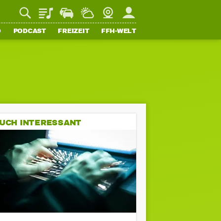
Playlist
Staupilot
Wetter
Webcam
Mein FFH
O
PODCAST
FREIZEIT
FFH-WELT
UCH INTERESSANT