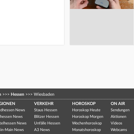
n
>>>
Hessen
>>>
Wiesbaden
GIONEN
VERKEHR
HOROSKOP
ON AIR
dhessen News
Staus Hessen
Horoskop Heute
Sendungen
hessen News
Blitzer Hessen
Horoskop Morgen
Aktionen
telhessen News
Unfälle Hessen
Wochenhoroskop
Videos
in-Main News
A3 News
Monatshoroskop
Webcams