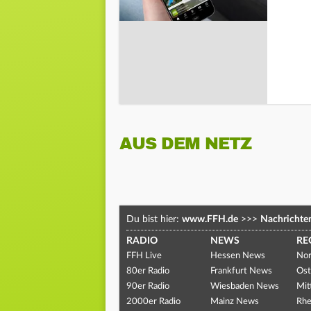
AUS DEM NETZ
Du bist hier:
www.FFH.de
>>>
Nachrichte
RADIO
NEWS
RE
FFH Live
Hessen News
Nor
80er Radio
Frankfurt News
Ost
90er Radio
Wiesbaden News
Mit
2000er Radio
Mainz News
Rhe