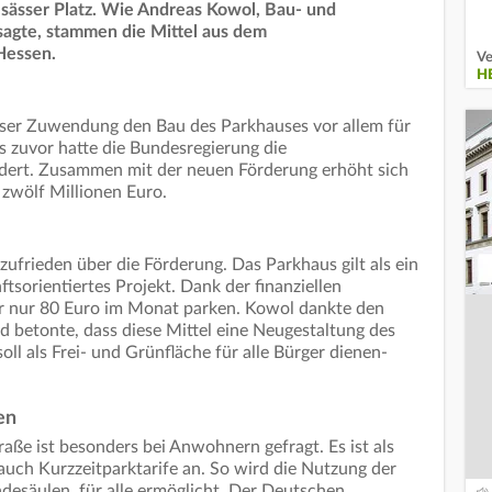
Elsässer Platz. Wie Andreas Kowol, Bau- und
 sagte, stammen die Mittel aus dem
Hessen.
Ve
H
eser Zuwendung den Bau des Parkhauses vor allem für
 zuvor hatte die Bundesregierung die
rdert. Zusammen mit der neuen Förderung erhöht sich
zwölf Millionen Euro.
ufrieden über die Förderung. Das Parkhaus gilt als ein
tsorientiertes Projekt. Dank der finanziellen
 nur 80 Euro im Monat parken. Kowol dankte den
 betonte, dass diese Mittel eine Neugestaltung des
soll als Frei- und Grünfläche für alle Bürger dienen-
en
aße ist besonders bei Anwohnern gefragt. Es ist als
auch Kurzzeitparktarife an. So wird die Nutzung der
ladesäulen, für alle ermöglicht. Der Deutschen