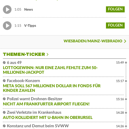
FOLGEN
1:05
News
FOLGEN
1:15
V-Tipps
WIESBADEN/MAINZ-WEBRADIO
THEMEN-TICKER
6 aus 49
15:49
LOTTOGEWINN: NUR EINE ZAHL FEHLTE ZUM 50-
MILLIONEN-JACKPOT
Facebook-Konzern
15:17
META SOLL 567 MILLIONEN DOLLAR IN FONDS FÜR
KINDER ZAHLEN
Polizei warnt Drohnen-Besitzer
15:16
NICHT AM FRANKFURTER AIRPORT FLIEGEN!
Zwei Verletzte im Krankenhaus
14:28
AUTO KOLLIDIERT MIT U-BAHN IN OBERURSEL
Konstanz und Demut beim SVWW
14:26