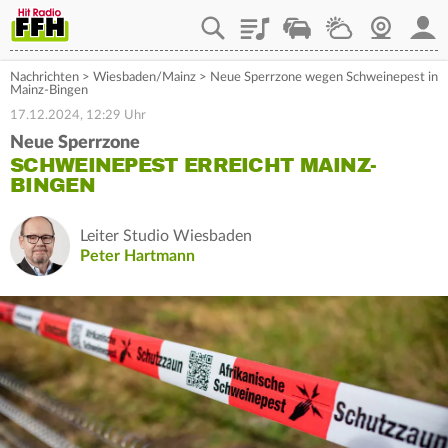
Playlist
Staupilot
Wetter
Webcam
Mein
Nachrichten
>
Wiesbaden/Mainz
>
Neue Sperrzone wegen Schweinepest in
Mainz-Bingen
17.12.2024, 12:29 Uhr
Neue Sperrzone
SCHWEINEPEST ERREICHT MAINZ-
BINGEN
Leiter Studio Wiesbaden
Peter Hartmann