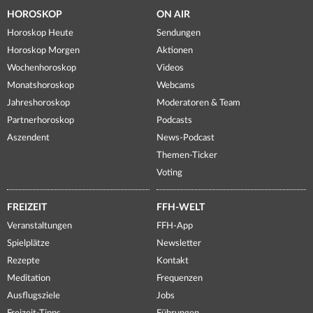
HOROSKOP
ON AIR
Horoskop Heute
Sendungen
Horoskop Morgen
Aktionen
Wochenhoroskop
Videos
Monatshoroskop
Webcams
Jahreshoroskop
Moderatoren & Team
Partnerhoroskop
Podcasts
Aszendent
News-Podcast
Themen-Ticker
Voting
FREIZEIT
FFH-WELT
Veranstaltungen
FFH-App
Spielplätze
Newsletter
Rezepte
Kontakt
Meditation
Frequenzen
Ausflugsziele
Jobs