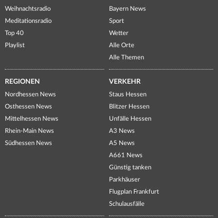
Weihnachtsradio
Bayern News
Meditationsradio
Sport
Top 40
Wetter
Playlist
Alle Orte
Alle Themen
REGIONEN
VERKEHR
Nordhessen News
Staus Hessen
Osthessen News
Blitzer Hessen
Mittelhessen News
Unfälle Hessen
Rhein-Main News
A3 News
Südhessen News
A5 News
A661 News
Günstig tanken
Parkhäuser
Flugplan Frankfurt
Schulausfälle