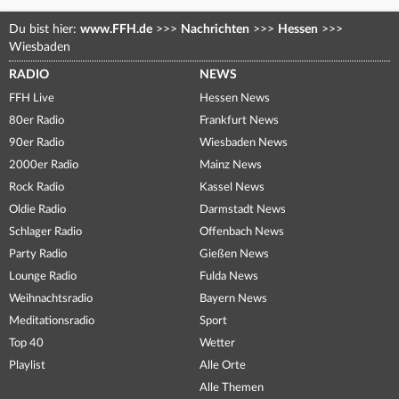
Du bist hier:
www.FFH.de
>>>
Nachrichten
>>>
Hessen
>>>
Wiesbaden
RADIO
NEWS
FFH Live
Hessen News
80er Radio
Frankfurt News
90er Radio
Wiesbaden News
2000er Radio
Mainz News
Rock Radio
Kassel News
Oldie Radio
Darmstadt News
Schlager Radio
Offenbach News
Party Radio
Gießen News
Lounge Radio
Fulda News
Weihnachtsradio
Bayern News
Meditationsradio
Sport
Top 40
Wetter
Playlist
Alle Orte
Alle Themen