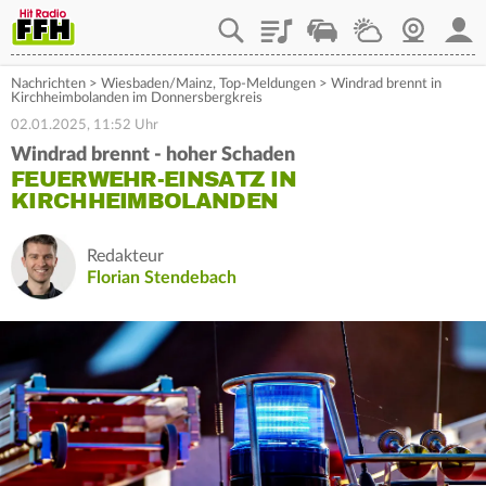
Playlist
Staupilot
Wetter
Webcam
Mein
Nachrichten
>
Wiesbaden/Mainz
,
Top-Meldungen
>
Windrad brennt in
Kirchheimbolanden im Donnersbergkreis
02.01.2025, 11:52 Uhr
Windrad brennt - hoher Schaden
FEUERWEHR-EINSATZ IN
KIRCHHEIMBOLANDEN
Redakteur
Florian Stendebach