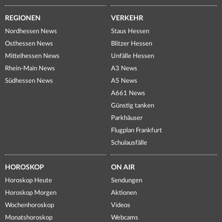
REGIONEN
VERKEHR
Nordhessen News
Staus Hessen
Osthessen News
Blitzer Hessen
Mittelhessen News
Unfälle Hessen
Rhein-Main News
A3 News
Südhessen News
A5 News
A661 News
Günstig tanken
Parkhäuser
Flugplan Frankfurt
Schulausfälle
HOROSKOP
ON AIR
Horoskop Heute
Sendungen
Horoskop Morgen
Aktionen
Wochenhoroskop
Videos
Monatshoroskop
Webcams