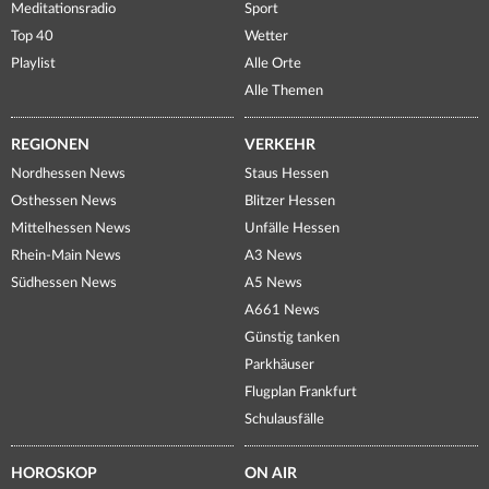
Meditationsradio
Sport
Top 40
Wetter
Playlist
Alle Orte
Alle Themen
REGIONEN
VERKEHR
Nordhessen News
Staus Hessen
Osthessen News
Blitzer Hessen
Mittelhessen News
Unfälle Hessen
Rhein-Main News
A3 News
Südhessen News
A5 News
A661 News
Günstig tanken
Parkhäuser
Flugplan Frankfurt
Schulausfälle
HOROSKOP
ON AIR