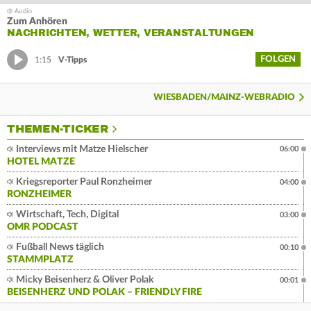
Zum Anhören
NACHRICHTEN, WETTER, VERANSTALTUNGEN
FOLGEN
1:15
V-Tipps
WIESBADEN/MAINZ-WEBRADIO
THEMEN-TICKER
Interviews mit Matze Hielscher
06:00
HOTEL MATZE
Kriegsreporter Paul Ronzheimer
04:00
RONZHEIMER
Wirtschaft, Tech, Digital
03:00
OMR PODCAST
Fußball News täglich
00:10
STAMMPLATZ
Micky Beisenherz & Oliver Polak
00:01
BEISENHERZ UND POLAK – FRIENDLY FIRE