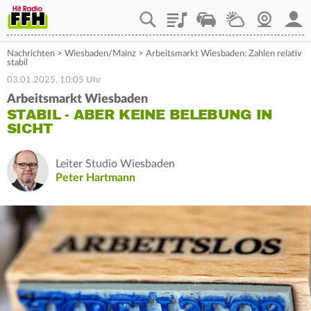
Playlist
Staupilot
Wetter
Webcam
Mein
Nachrichten
>
Wiesbaden/Mainz
>
Arbeitsmarkt Wiesbaden: Zahlen relativ
stabil
03.01.2025, 10:05 Uhr
Arbeitsmarkt Wiesbaden
STABIL - ABER KEINE BELEBUNG IN
SICHT
Leiter Studio Wiesbaden
Peter Hartmann