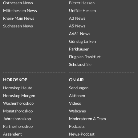
Osthessen News
Blitzer Hessen
Mittelhessen News
Unfälle Hessen
Rhein-Main News
A3 News
Südhessen News
A5 News
A661 News
Günstig tanken
Parkhäuser
Flugplan Frankfurt
Schulausfälle
HOROSKOP
ON AIR
Horoskop Heute
Sendungen
Horoskop Morgen
Aktionen
Wochenhoroskop
Videos
Monatshoroskop
Webcams
Jahreshoroskop
Moderatoren & Team
Partnerhoroskop
Podcasts
Aszendent
News-Podcast