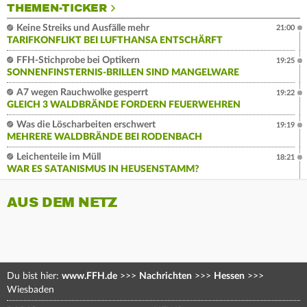
THEMEN-TICKER
Keine Streiks und Ausfälle mehr
21:00
TARIFKONFLIKT BEI LUFTHANSA ENTSCHÄRFT
FFH-Stichprobe bei Optikern
19:25
SONNENFINSTERNIS-BRILLEN SIND MANGELWARE
A7 wegen Rauchwolke gesperrt
19:22
GLEICH 3 WALDBRÄNDE FORDERN FEUERWEHREN
Was die Löscharbeiten erschwert
19:19
MEHRERE WALDBRÄNDE BEI RODENBACH
Leichenteile im Müll
18:21
WAR ES SATANISMUS IN HEUSENSTAMM?
AUS DEM NETZ
Du bist hier:
www.FFH.de
>>>
Nachrichten
>>>
Hessen
>>>
Wiesbaden