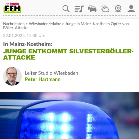
Playlist
Staupilot
Wetter
Webcam
Mein
Nachrichten
>
Wiesbaden/Mainz
>
Junge in Mainz-Kostheim Opfer von
Böller-Attacke
22.01.2025, 15:00 Uhr
In Mainz-Kostheim:
JUNGE ENTKOMMT SILVESTERBÖLLER-
ATTACKE
Leiter Studio Wiesbaden
Peter Hartmann