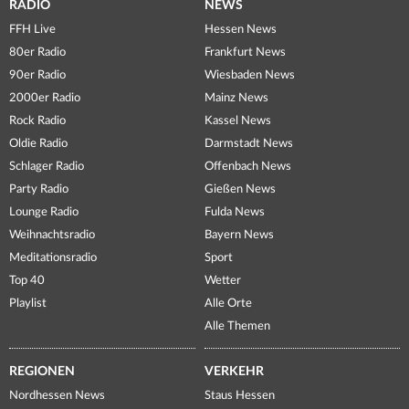
RADIO
NEWS
FFH Live
Hessen News
80er Radio
Frankfurt News
90er Radio
Wiesbaden News
2000er Radio
Mainz News
Rock Radio
Kassel News
Oldie Radio
Darmstadt News
Schlager Radio
Offenbach News
Party Radio
Gießen News
Lounge Radio
Fulda News
Weihnachtsradio
Bayern News
Meditationsradio
Sport
Top 40
Wetter
Playlist
Alle Orte
Alle Themen
REGIONEN
VERKEHR
Nordhessen News
Staus Hessen