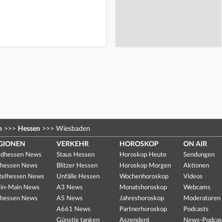
n
>>>
Hessen
>>>
Wiesbaden
GIONEN
VERKEHR
HOROSKOP
ON AIR
dhessen News
Staus Hessen
Horoskop Heute
Sendungen
hessen News
Blitzer Hessen
Horoskop Morgen
Aktionen
telhessen News
Unfälle Hessen
Wochenhoroskop
Videos
in-Main News
A3 News
Monatshoroskop
Webcams
hessen News
A5 News
Jahreshoroskop
Moderatoren
A661 News
Partnerhoroskop
Podcasts
Günstig tanken
Aszendent
News-Podcas