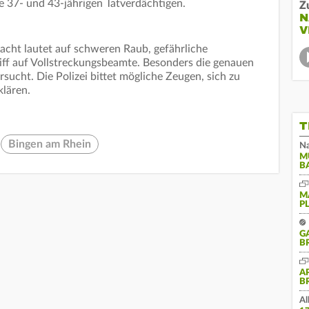
 37- und 43-jährigen Tatverdächtigen.
Z
N
V
rdacht lautet auf schweren Raub, gefährliche
iff auf Vollstreckungsbeamte. Besonders die genauen
ucht. Die Polizei bittet mögliche Zeugen, sich zu
klären.
T
Bingen am Rhein
Na
M
B
M
P
G
B
A
B
Al