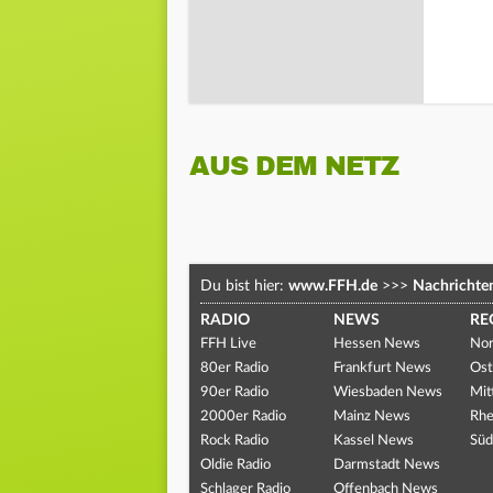
AUS DEM NETZ
Du bist hier:
www.FFH.de
>>>
Nachrichte
RADIO
NEWS
RE
FFH Live
Hessen News
Nor
80er Radio
Frankfurt News
Ost
90er Radio
Wiesbaden News
Mit
2000er Radio
Mainz News
Rhe
Rock Radio
Kassel News
Süd
Oldie Radio
Darmstadt News
Schlager Radio
Offenbach News