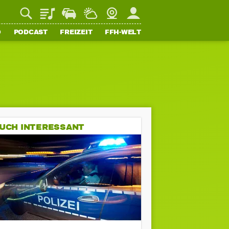
Playlist
Staupilot
Wetter
Webcam
Mein FFH
O
PODCAST
FREIZEIT
FFH-WELT
UCH INTERESSANT