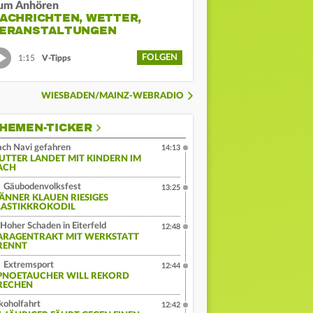
um Anhören
ACHRICHTEN, WETTER,
ERANSTALTUNGEN
FOLGEN
1:15
V-Tipps
WIESBADEN/MAINZ-WEBRADIO
HEMEN-TICKER
ch Navi gefahren
14:13
UTTER LANDET MIT KINDERN IM
ACH
Gäubodenvolksfest
13:25
ÄNNER KLAUEN RIESIGES
LASTIKKROKODIL
Hoher Schaden in Eiterfeld
12:48
ARAGENTRAKT MIT WERKSTATT
RENNT
Extremsport
12:44
PNOETAUCHER WILL REKORD
RECHEN
koholfahrt
12:42