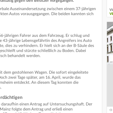
lttätig gegen den Besitzer vorgegangen.
erbale Auseinandersetzung zwischen einem 37-jährigen
Vi
kten Autos vorausgegangen. Die beiden kannten sich
V
56-jährigen Fahrer aus dem Fahrzeug. Er schlug und
 die 43-jährige Lebensgefährtin des Angreifers ins Auto
e, dies zu verhindern. Er hielt sich an der B-Säule des
eschleift und stürzte schließlich zu Boden. Dabei
nisch behandelt werden.
it dem gestohlenen Wagen. Die sofort eingeleitete
och zwei Tage später, am 16. April, wurde das
msheim entdeckt. An diesem Tag konnten die
.
erdächtigen
e daraufhin einen Antrag auf Untersuchungshaft. Der
 Mainz folgte dem Antrag und erließ einen