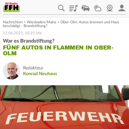
Playlist
Staupilot
Wetter
Webcam
Mein
Nachrichten
>
Wiesbaden/Mainz
>
Ober-Olm: Autos brennen und Haus
beschädigt - Brandstiftung?
12.06.2025, 10:25 Uhr
War es Brandstiftung?
FÜNF AUTOS IN FLAMMEN IN OBER-
OLM
Redakteur
Konrad Neuhaus