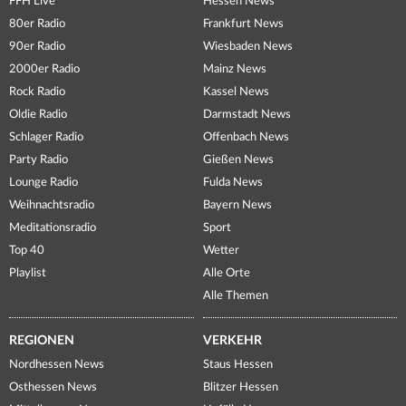
FFH Live
Hessen News
80er Radio
Frankfurt News
90er Radio
Wiesbaden News
2000er Radio
Mainz News
Rock Radio
Kassel News
Oldie Radio
Darmstadt News
Schlager Radio
Offenbach News
Party Radio
Gießen News
Lounge Radio
Fulda News
Weihnachtsradio
Bayern News
Meditationsradio
Sport
Top 40
Wetter
Playlist
Alle Orte
Alle Themen
REGIONEN
VERKEHR
Nordhessen News
Staus Hessen
Osthessen News
Blitzer Hessen