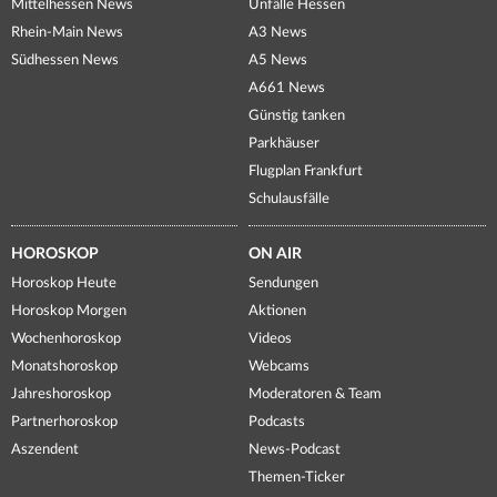
Mittelhessen News
Unfälle Hessen
Rhein-Main News
A3 News
Südhessen News
A5 News
A661 News
Günstig tanken
Parkhäuser
Flugplan Frankfurt
Schulausfälle
HOROSKOP
ON AIR
Horoskop Heute
Sendungen
Horoskop Morgen
Aktionen
Wochenhoroskop
Videos
Monatshoroskop
Webcams
Jahreshoroskop
Moderatoren & Team
Partnerhoroskop
Podcasts
Aszendent
News-Podcast
Themen-Ticker