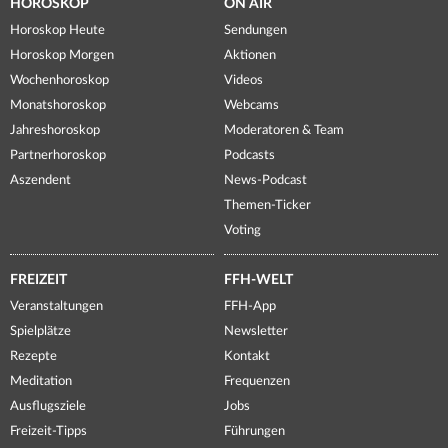
HOROSKOP
ON AIR
Horoskop Heute
Sendungen
Horoskop Morgen
Aktionen
Wochenhoroskop
Videos
Monatshoroskop
Webcams
Jahreshoroskop
Moderatoren & Team
Partnerhoroskop
Podcasts
Aszendent
News-Podcast
Themen-Ticker
Voting
FREIZEIT
FFH-WELT
Veranstaltungen
FFH-App
Spielplätze
Newsletter
Rezepte
Kontakt
Meditation
Frequenzen
Ausflugsziele
Jobs
Freizeit-Tipps
Führungen