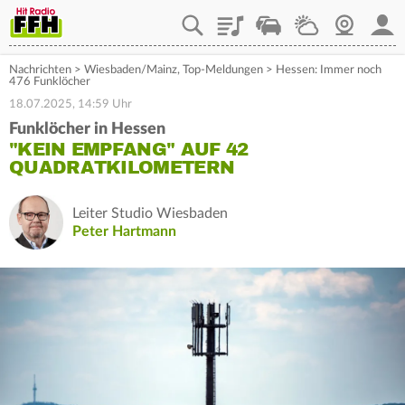
Playlist
Staupilot
Wetter
Webcam
Mein
Nachrichten
>
Wiesbaden/Mainz
,
Top-Meldungen
>
Hessen: Immer noch
476 Funklöcher
18.07.2025, 14:59 Uhr
Funklöcher in Hessen
"KEIN EMPFANG" AUF 42
QUADRATKILOMETERN
Leiter Studio Wiesbaden
Peter Hartmann