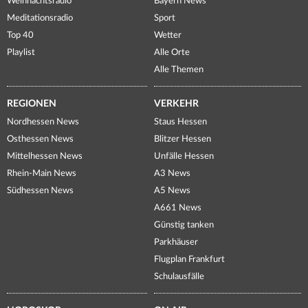
Weihnachtsradio
Bayern News
Meditationsradio
Sport
Top 40
Wetter
Playlist
Alle Orte
Alle Themen
REGIONEN
VERKEHR
Nordhessen News
Staus Hessen
Osthessen News
Blitzer Hessen
Mittelhessen News
Unfälle Hessen
Rhein-Main News
A3 News
Südhessen News
A5 News
A661 News
Günstig tanken
Parkhäuser
Flugplan Frankfurt
Schulausfälle