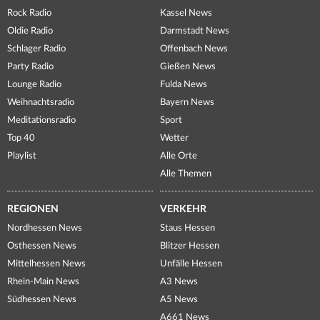
Rock Radio
Kassel News
Oldie Radio
Darmstadt News
Schlager Radio
Offenbach News
Party Radio
Gießen News
Lounge Radio
Fulda News
Weihnachtsradio
Bayern News
Meditationsradio
Sport
Top 40
Wetter
Playlist
Alle Orte
Alle Themen
REGIONEN
VERKEHR
Nordhessen News
Staus Hessen
Osthessen News
Blitzer Hessen
Mittelhessen News
Unfälle Hessen
Rhein-Main News
A3 News
Südhessen News
A5 News
A661 News