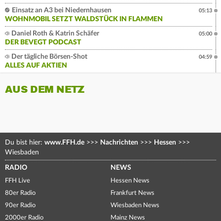
Einsatz an A3 bei Niedernhausen
05:13
WOHNMOBIL SETZT WALDSTÜCK IN FLAMMEN
Daniel Roth & Katrin Schäfer
05:00
DER BEVEGT PODCAST
Der tägliche Börsen-Shot
04:59
ALLES AUF AKTIEN
AUS DEM NETZ
Du bist hier:
www.FFH.de
>>>
Nachrichten
>>>
Hessen
>>>
Wiesbaden
RADIO
NEWS
FFH Live
Hessen News
80er Radio
Frankfurt News
90er Radio
Wiesbaden News
2000er Radio
Mainz News