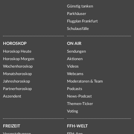
Günstig tanken
Parkhäuser
Flugplan Frankfurt
Schulausfälle
HOROSKOP
ON AIR
Horoskop Heute
Sendungen
Horoskop Morgen
Aktionen
Wochenhoroskop
Videos
Monatshoroskop
Webcams
Jahreshoroskop
Moderatoren & Team
Partnerhoroskop
Podcasts
Aszendent
News-Podcast
Themen-Ticker
Voting
FREIZEIT
FFH-WELT