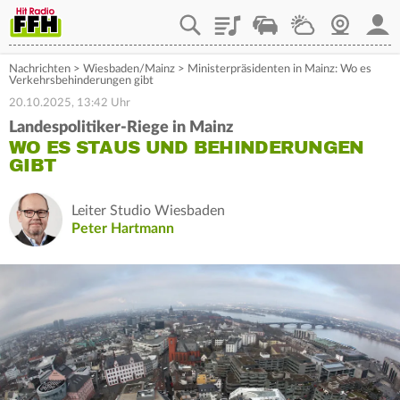
Playlist
Staupilot
Wetter
Webcam
Mein
Nachrichten
>
Wiesbaden/Mainz
>
Ministerpräsidenten in Mainz: Wo es
Verkehrsbehinderungen gibt
20.10.2025, 13:42 Uhr
Landespolitiker-Riege in Mainz
WO ES STAUS UND BEHINDERUNGEN
GIBT
Leiter Studio Wiesbaden
Peter Hartmann