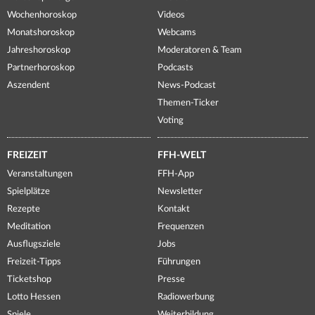
Wochenhoroskop
Videos
Monatshoroskop
Webcams
Jahreshoroskop
Moderatoren & Team
Partnerhoroskop
Podcasts
Aszendent
News-Podcast
Themen-Ticker
Voting
FREIZEIT
FFH-WELT
Veranstaltungen
FFH-App
Spielplätze
Newsletter
Rezepte
Kontakt
Meditation
Frequenzen
Ausflugsziele
Jobs
Freizeit-Tipps
Führungen
Ticketshop
Presse
Lotto Hessen
Radiowerbung
Spiele
Weiterbildung