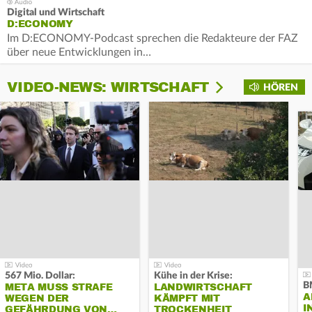
Digital und Wirtschaft
D:ECONOMY
Im D:ECONOMY-Podcast sprechen die Redakteure der FAZ
über neue Entwicklungen in…
VIDEO-NEWS: WIRTSCHAFT
HÖREN
567 Mio. Dollar:
Kühe in der Krise:
B
META MUSS STRAFE
LANDWIRTSCHAFT
A
WEGEN DER
KÄMPFT MIT
I
GEFÄHRDUNG VON…
TROCKENHEIT