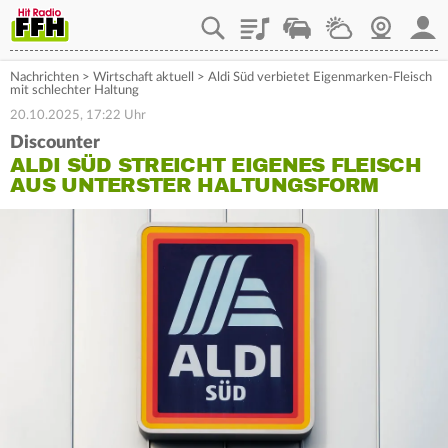
Playlist
Staupilot
Wetter
Webcam
Mein
Nachrichten
>
Wirtschaft aktuell
>
Aldi Süd verbietet Eigenmarken-Fleisch
mit schlechter Haltung
20.10.2025, 17:22 Uhr
Discounter
ALDI SÜD STREICHT EIGENES FLEISCH
AUS UNTERSTER HALTUNGSFORM