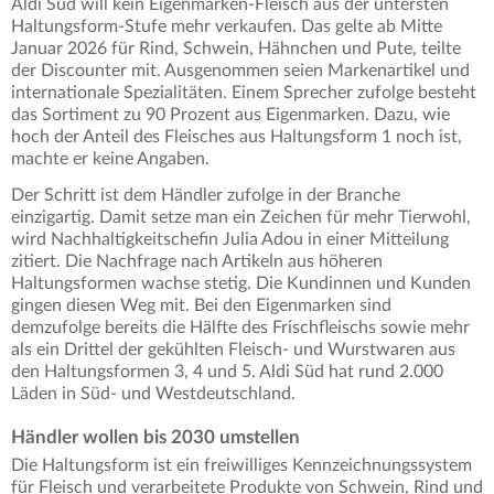
Aldi Süd will kein Eigenmarken-Fleisch aus der untersten
Haltungsform-Stufe mehr verkaufen. Das gelte ab Mitte
Januar 2026 für Rind, Schwein, Hähnchen und Pute, teilte
der Discounter mit. Ausgenommen seien Markenartikel und
internationale Spezialitäten. Einem Sprecher zufolge besteht
das Sortiment zu 90 Prozent aus Eigenmarken. Dazu, wie
hoch der Anteil des Fleisches aus Haltungsform 1 noch ist,
machte er keine Angaben.
Der Schritt ist dem Händler zufolge in der Branche
einzigartig. Damit setze man ein Zeichen für mehr Tierwohl,
wird Nachhaltigkeitschefin Julia Adou in einer Mitteilung
zitiert. Die Nachfrage nach Artikeln aus höheren
Haltungsformen wachse stetig. Die Kundinnen und Kunden
gingen diesen Weg mit. Bei den Eigenmarken sind
demzufolge bereits die Hälfte des Frischfleischs sowie mehr
als ein Drittel der gekühlten Fleisch- und Wurstwaren aus
den Haltungsformen 3, 4 und 5. Aldi Süd hat rund 2.000
Läden in Süd- und Westdeutschland.
Händler wollen bis 2030 umstellen
Die Haltungsform ist ein freiwilliges Kennzeichnungssystem
für Fleisch und verarbeitete Produkte von Schwein, Rind und