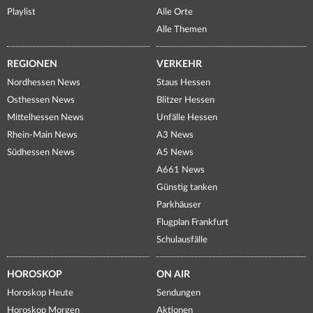
Playlist
Alle Orte
Alle Themen
REGIONEN
VERKEHR
Nordhessen News
Staus Hessen
Osthessen News
Blitzer Hessen
Mittelhessen News
Unfälle Hessen
Rhein-Main News
A3 News
Südhessen News
A5 News
A661 News
Günstig tanken
Parkhäuser
Flugplan Frankfurt
Schulausfälle
HOROSKOP
ON AIR
Horoskop Heute
Sendungen
Horoskop Morgen
Aktionen