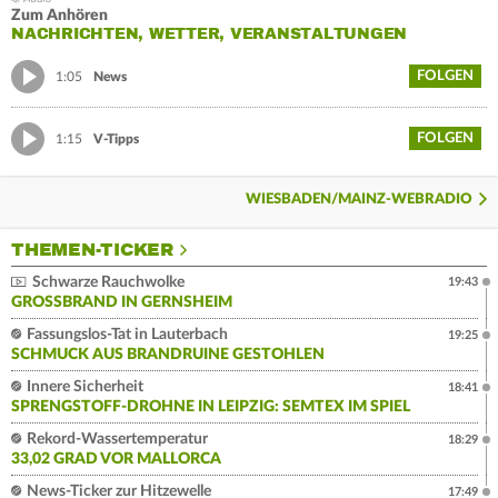
Zum Anhören
NACHRICHTEN, WETTER, VERANSTALTUNGEN
FOLGEN
1:05
News
FOLGEN
1:15
V-Tipps
WIESBADEN/MAINZ-WEBRADIO
THEMEN-TICKER
Schwarze Rauchwolke
19:43
GROSSBRAND IN GERNSHEIM
Fassungslos-Tat in Lauterbach
19:25
SCHMUCK AUS BRANDRUINE GESTOHLEN
Innere Sicherheit
18:41
SPRENGSTOFF-DROHNE IN LEIPZIG: SEMTEX IM SPIEL
Rekord-Wassertemperatur
18:29
33,02 GRAD VOR MALLORCA
News-Ticker zur Hitzewelle
17:49