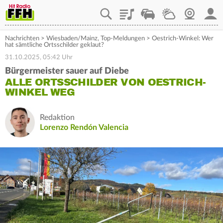
Playlist
Staupilot
Wetter
Webcam
Mein
Nachrichten
>
Wiesbaden/Mainz
,
Top-Meldungen
>
Oestrich-Winkel: Wer
hat sämtliche Ortsschilder geklaut?
31.10.2025, 05:42 Uhr
Bürgermeister sauer auf Diebe
ALLE ORTSSCHILDER VON OESTRICH-
WINKEL WEG
Redaktion
Lorenzo Rendón Valencia