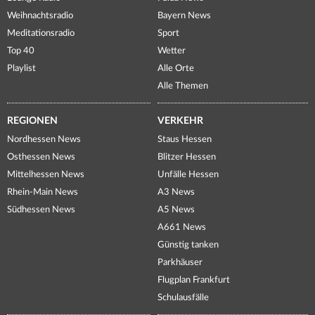
Weihnachtsradio
Bayern News
Meditationsradio
Sport
Top 40
Wetter
Playlist
Alle Orte
Alle Themen
REGIONEN
VERKEHR
Nordhessen News
Staus Hessen
Osthessen News
Blitzer Hessen
Mittelhessen News
Unfälle Hessen
Rhein-Main News
A3 News
Südhessen News
A5 News
A661 News
Günstig tanken
Parkhäuser
Flugplan Frankfurt
Schulausfälle