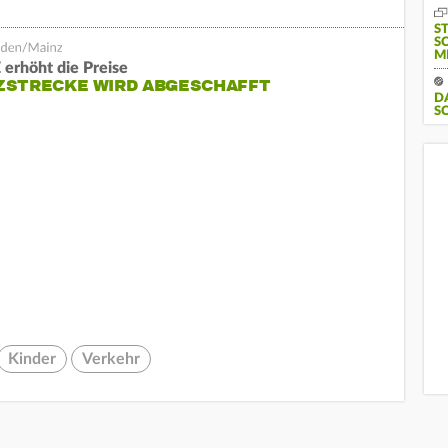
S
S
M
erhöht die Preise
ZSTRECKE WIRD ABGESCHAFFT
D
S
Kinder
Verkehr