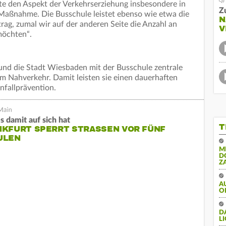
lte den Aspekt der Verkehrserziehung insbesondere in
Z
 Maßnahme. Die Busschule leistet ebenso wie etwa die
N
rag, zumal wir auf der anderen Seite die Anzahl an
V
möchten“.
und die Stadt Wiesbaden mit der Busschule zentrale
im Nahverkehr. Damit leisten sie einen dauerhaften
nfallprävention.
s damit auf sich hat
T
KFURT SPERRT STRASSEN VOR FÜNF S
LEN
M
D
Z
A
O
DA
LI