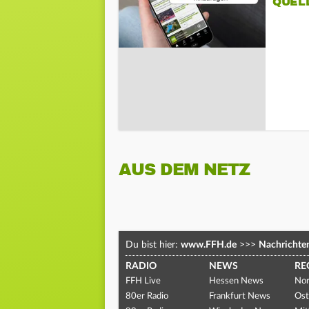
QUEL
AUS DEM NETZ
Du bist hier:
www.FFH.de
>>>
Nachrichte
RADIO
NEWS
RE
FFH Live
Hessen News
Nor
80er Radio
Frankfurt News
Ost