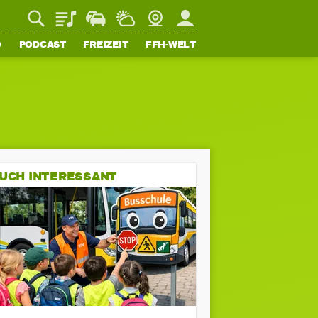
Playlist
Staupilot
Wetter
Webcam
Mein FFH
O
PODCAST
FREIZEIT
FFH-WELT
UCH INTERESSANT