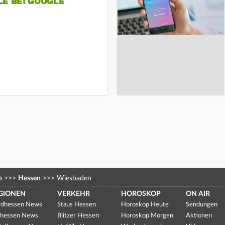
LE BEI GOOGLE
n
>>>
Hessen
>>>
Wiesbaden
GIONEN
VERKEHR
HOROSKOP
ON AIR
dhessen News
Staus Hessen
Horoskop Heute
Sendungen
hessen News
Blitzer Hessen
Horoskop Morgen
Aktionen