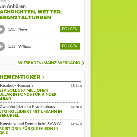
um Anhören
ACHRICHTEN, WETTER,
ERANSTALTUNGEN
FOLGEN
1:05
News
FOLGEN
1:15
V-Tipps
WIESBADEN/MAINZ-WEBRADIO
HEMEN-TICKER
Facebook-Konzern
15:11
ETA SOLL 567 MILLIONEN
OLLAR IN FONDS FÜR KINDER
AHLEN
Zwei Verletzte im Krankenhaus
14:28
UTO KOLLIDIERT MIT U-BAHN IN
BERURSEL
Konstanz und Demut beim SVWW
14:26
S IST DRIN FÜR DIE SAISON IN
GA 3