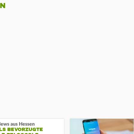
EN
ews aus Hessen
ALS BEVORZUGTE