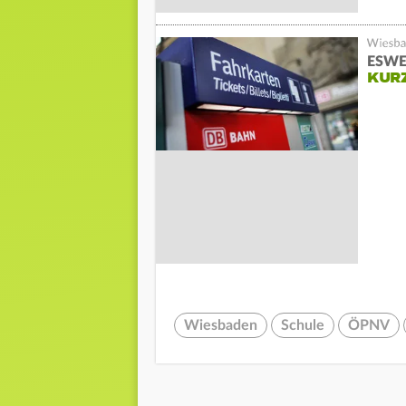
ESWE 
KUR
Wiesbaden
Schule
ÖPNV