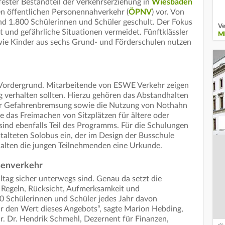
 fester Bestandteil der Verkehrserziehung in
Wiesbaden
en öffentlichen Personennahverkehr (
ÖPNV
) vor. Von
 1.800 Schülerinnen und Schüler geschult. Der Fokus
Ve
rt und gefährliche Situationen vermeidet. Fünftklässler
M
ie Kinder aus sechs Grund- und Förderschulen nutzen
m Vordergrund. Mitarbeitende von ESWE Verkehr zeigen
ig verhalten sollten. Hierzu gehören das Abstandhalten
ner Gefahrenbremsung sowie die Nutzung von Nothahn
 das Freimachen von Sitzplätzen für ältere oder
sind ebenfalls Teil des Programms. Für die Schulungen
talteten Solobus ein, der im Design der Busschule
rhalten die jungen Teilnehmenden eine Urkunde.
aßenverkehr
ltag sicher unterwegs sind. Genau da setzt die
t Regeln, Rücksicht, Aufmerksamkeit und
 Schülerinnen und Schüler jedes Jahr davon
 für den Wert dieses Angebots“, sagte Marion Hebding,
. Dr. Hendrik Schmehl, Dezernent für Finanzen,