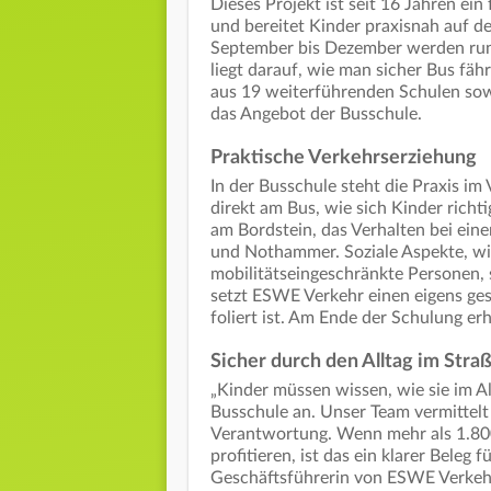
Dieses Projekt ist seit 16 Jahren ein
und bereitet Kinder praxisnah auf d
September bis Dezember werden rund
liegt darauf, wie man sicher Bus fäh
aus 19 weiterführenden Schulen sow
das Angebot der Busschule.
Praktische Verkehrserziehung
In der Busschule steht die Praxis i
direkt am Bus, wie sich Kinder richt
am Bordstein, das Verhalten bei ei
und Nothammer. Soziale Aspekte, wie
mobilitätseingeschränkte Personen, 
setzt ESWE Verkehr einen eigens ges
foliert ist. Am Ende der Schulung e
Sicher durch den Alltag im Str
„Kinder müssen wissen, wie sie im Al
Busschule an. Unser Team vermittel
Verantwortung. Wenn mehr als 1.800
profitieren, ist das ein klarer Beleg
Geschäftsführerin von ESWE Verkehr