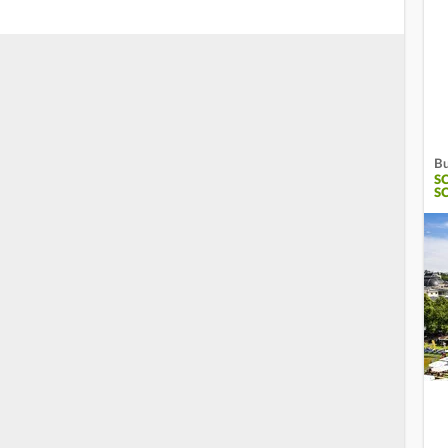
Bu
S
S