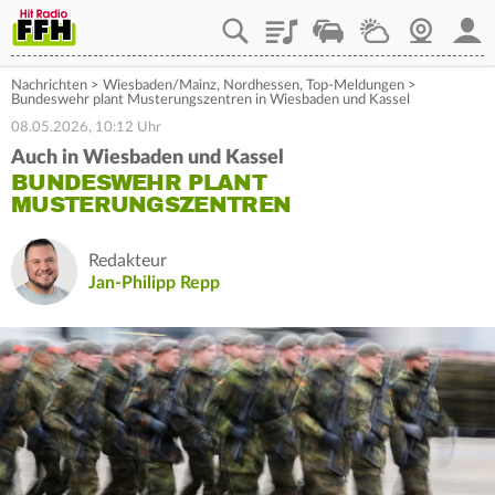
Playlist
Staupilot
Wetter
Webcam
Mein
Nachrichten
>
Wiesbaden/Mainz
,
Nordhessen
,
Top-Meldungen
>
Bundeswehr plant Musterungszentren in Wiesbaden und Kassel
08.05.2026, 10:12 Uhr
Auch in Wiesbaden und Kassel
BUNDESWEHR PLANT
MUSTERUNGSZENTREN
Redakteur
Jan-Philipp Repp