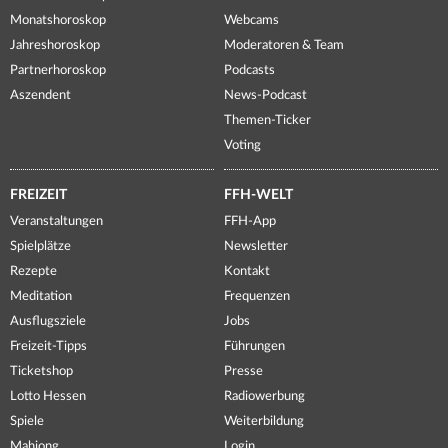
Monatshoroskop
Webcams
Jahreshoroskop
Moderatoren & Team
Partnerhoroskop
Podcasts
Aszendent
News-Podcast
Themen-Ticker
Voting
FREIZEIT
FFH-WELT
Veranstaltungen
FFH-App
Spielplätze
Newsletter
Rezepte
Kontakt
Meditation
Frequenzen
Ausflugsziele
Jobs
Freizeit-Tipps
Führungen
Ticketshop
Presse
Lotto Hessen
Radiowerbung
Spiele
Weiterbildung
Mahjong
Login