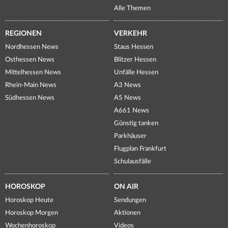
Alle Themen
REGIONEN
VERKEHR
Nordhessen News
Staus Hessen
Osthessen News
Blitzer Hessen
Mittelhessen News
Unfälle Hessen
Rhein-Main News
A3 News
Südhessen News
A5 News
A661 News
Günstig tanken
Parkhäuser
Flugplan Frankfurt
Schulausfälle
HOROSKOP
ON AIR
Horoskop Heute
Sendungen
Horoskop Morgen
Aktionen
Wochenhoroskop
Videos