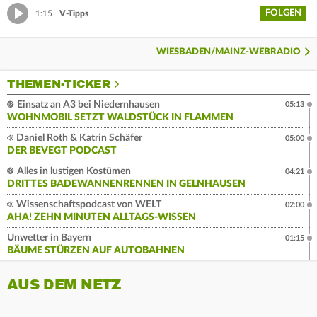
FOLGEN
1:15
V-Tipps
WIESBADEN/MAINZ-WEBRADIO
THEMEN-TICKER
Einsatz an A3 bei Niedernhausen
05:13
WOHNMOBIL SETZT WALDSTÜCK IN FLAMMEN
Daniel Roth & Katrin Schäfer
05:00
DER BEVEGT PODCAST
Alles in lustigen Kostümen
04:21
DRITTES BADEWANNENRENNEN IN GELNHAUSEN
Wissenschaftspodcast von WELT
02:00
AHA! ZEHN MINUTEN ALLTAGS-WISSEN
Unwetter in Bayern
01:15
BÄUME STÜRZEN AUF AUTOBAHNEN
AUS DEM NETZ