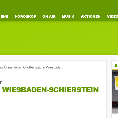
KEHR
HOROSKOP
ON AIR
MUSIK
AKTIONEN
VIDE
A
s Öl im Keller: Großeinsatz in Wiesbaden
r
 WIESBADEN-SCHIERSTEIN