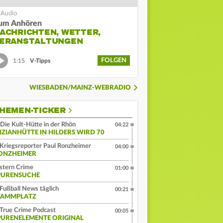
um Anhören
ACHRICHTEN, WETTER,
ERANSTALTUNGEN
FOLGEN
1:15
V-Tipps
WIESBADEN/MAINZ-WEBRADIO
HEMEN-TICKER
Die Kult-Hütte in der Rhön
04:22
NZIANHÜTTE IN HILDERS WIRD 70
Kriegsreporter Paul Ronzheimer
04:00
ONZHEIMER
stern Crime
01:00
PURENSUCHE
Fußball News täglich
00:21
TAMMPLATZ
True Crime Podcast
00:05
PURENELEMENTE ORIGINAL