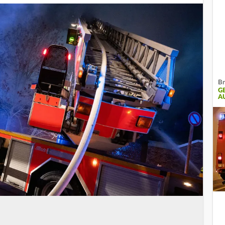
Br
G
A