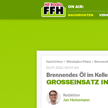
ON AIR:
NACHRICHTEN
VER
Nachrichten
>
Wiesbaden/Mainz
>
Brennende
06.07.2026, 06:54 Uhr
Brennendes Öl im Kelle
GROSSEINSATZ IN
Redaktion
Jan Heinemann