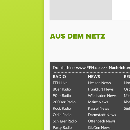
AUS DEM NETZ
Du bist hier:
www.FFH.de
>>>
Nachrichte
RADIO
NEWS
RE
FFH Live
Hessen News
Nor
80er Radio
Frankfurt News
Ost
90er Radio
Wiesbaden News
Mit
2000er Radio
Mainz News
Rhe
Rock Radio
Kassel News
Süd
Oldie Radio
Darmstadt News
Schlager Radio
Offenbach News
Party Radio
Gießen News