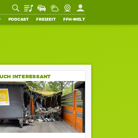
Playlist
Staupilot
Wetter
Webcam
Mein FFH
O
PODCAST
FREIZEIT
FFH-WELT
UCH INTERESSANT