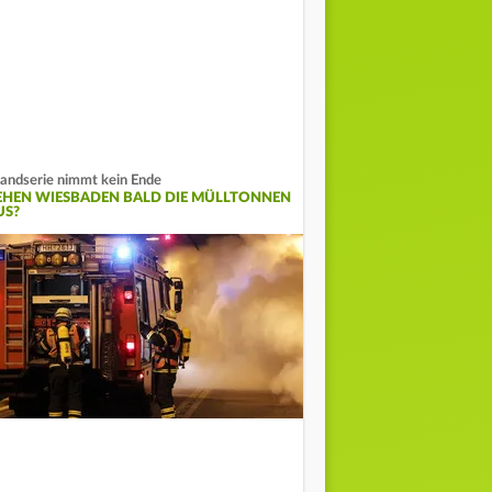
andserie nimmt kein Ende
EHEN WIESBADEN BALD DIE MÜLLTONNEN
US?