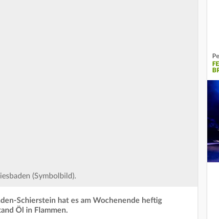
Pe
F
B
iesbaden (Symbolbild).
aden-Schierstein hat es am Wochenende heftig
tand Öl in Flammen.