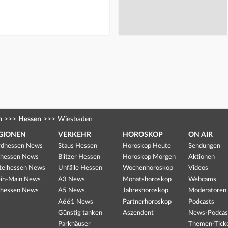
n
>>>
Hessen
>>>
Wiesbaden
GIONEN
VERKEHR
HOROSKOP
ON AIR
dhessen News
Staus Hessen
Horoskop Heute
Sendungen
hessen News
Blitzer Hessen
Horoskop Morgen
Aktionen
telhessen News
Unfälle Hessen
Wochenhoroskop
Videos
in-Main News
A3 News
Monatshoroskop
Webcams
hessen News
A5 News
Jahreshoroskop
Moderatoren
A661 News
Partnerhoroskop
Podcasts
Günstig tanken
Aszendent
News-Podcas
Parkhäuser
Themen-Tick