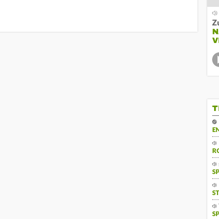
Z
N
V
T
E
R
S
S
S