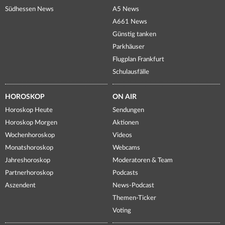
Südhessen News
A5 News
A661 News
Günstig tanken
Parkhäuser
Flugplan Frankfurt
Schulausfälle
HOROSKOP
ON AIR
Horoskop Heute
Sendungen
Horoskop Morgen
Aktionen
Wochenhoroskop
Videos
Monatshoroskop
Webcams
Jahreshoroskop
Moderatoren & Team
Partnerhoroskop
Podcasts
Aszendent
News-Podcast
Themen-Ticker
Voting