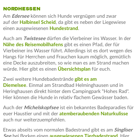
NORDHESSEN
Am
Edersee
können sich Hunde vergnügen und zwar
auf der
Halbinsel Scheid
, da gibt es neben der Liegewiese
einen ausgewiesenen
Hundestrand
.
Auch am
Twistesee
dürfen die Vierbeiner ins Wasser. In der
Nähe des Reisemobilhafens
gibt es einen Pfad, der für
Vierbeiner ins Wasser führt. Allerdings ist es dort wegen des
Hangs für Herrchen und Frauchen kaum möglich, gemütlich
eine Decke auszubreiten, so wie man es am Strand machen
würde. Hier gibt es einen
Übersichtsplan
für euch.
Zwei weitere Hundebadestrände
gibt es am
Diemelsee
. Einmal am Strandbad Helminghausen und in
Heringhausen direkt hinter dem Campingpark "Hohes Rad".
Hier können die Hunde in relativ flachem Gewässer baden.
Auch der
Michelskopfsee
ist ein bekanntes Badeparadies für
euer Haustier und mit der
atemberaubenden Naturkulisse
auch nur weiterzuempfehlen.
Etwas abseits vom normalen Badestrand gibt es am
Singliser
See
bei Borken einen
ausgewiesenen Tierbadestrand
. Hier