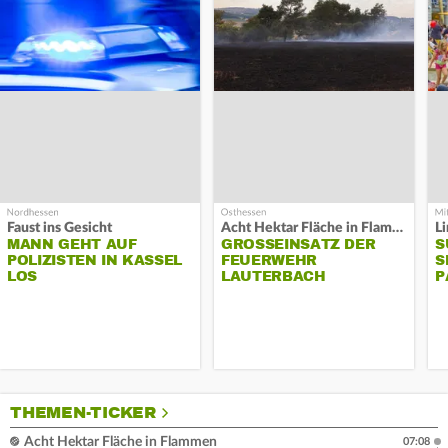
Faust ins Gesicht
Acht Hektar Fläche in Flammen
MANN GEHT AUF
GROSSEINSATZ DER F
S
POLIZISTEN IN KASSEL
EUERWEHR L
S
LOS
AUTERBACH
P
THEMEN-TICKER
Acht Hektar Fläche in Flammen
07:08