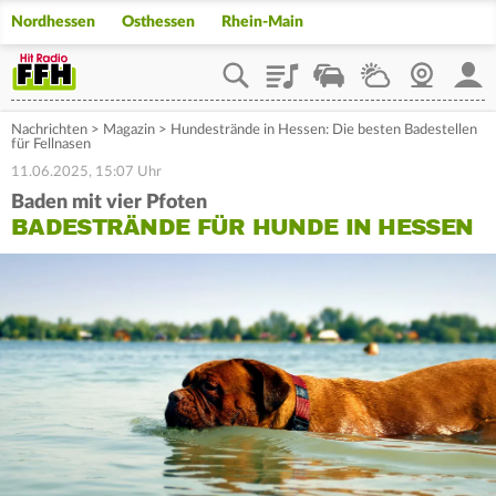
Nordhessen
Osthessen
Rhein-Main
Playlist
Staupilot
Wetter
Webcam
Mein
Nachrichten
>
Magazin
>
Hundestrände in Hessen: Die besten Badestellen
für Fellnasen
11.06.2025, 15:07 Uhr
Baden mit vier Pfoten
BADESTRÄNDE FÜR HUNDE IN HESSEN