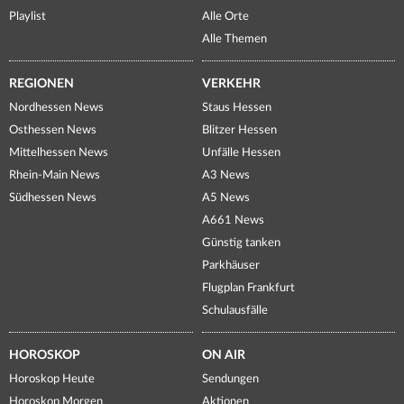
Playlist
Alle Orte
Alle Themen
REGIONEN
VERKEHR
Nordhessen News
Staus Hessen
Osthessen News
Blitzer Hessen
Mittelhessen News
Unfälle Hessen
Rhein-Main News
A3 News
Südhessen News
A5 News
A661 News
Günstig tanken
Parkhäuser
Flugplan Frankfurt
Schulausfälle
HOROSKOP
ON AIR
Horoskop Heute
Sendungen
Horoskop Morgen
Aktionen