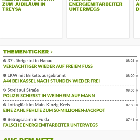
ZUM JUBILÄUM IN
ENERGIEMITARBEITER
A
TREYSA
UNTERWEGS
D
THEMEN-TICKER
37-Jährige tot in Hanau
08:21
VERDÄCHTIGER WIEDER AUF FREIEM FUSS
LKW mit Briketts ausgebrannt
08:20
A44 BEI KASSEL NACH STUNDEN WIEDER FREI
Streit auf Straße
08:05
POLIZEI SCHIESST IN WEINHEIM AUF MANN
Lottoglück im Main-Kinzig-Kreis
07:50
EINE ZAHL FEHLTE ZUM 50-MILLIONEN-JACKPOT
Betrugsalarm in Fulda
07:41
FALSCHE ENERGIEMITARBEITER UNTERWEGS