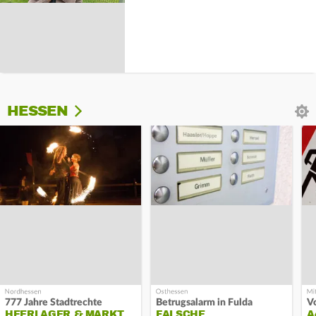
HESSEN
777 Jahre Stadtrechte
Betrugsalarm in Fulda
HEERLAGER & MARKT
FALSCHE
A