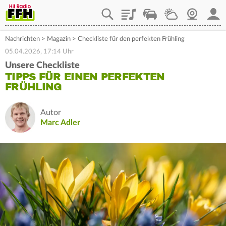
Playlist
Staupilot
Wetter
Webcam
Mein
Nachrichten
>
Magazin
>
Checkliste für den perfekten Frühling
05.04.2026, 17:14 Uhr
Unsere Checkliste
TIPPS FÜR EINEN PERFEKTEN
FRÜHLING
Autor
Marc Adler