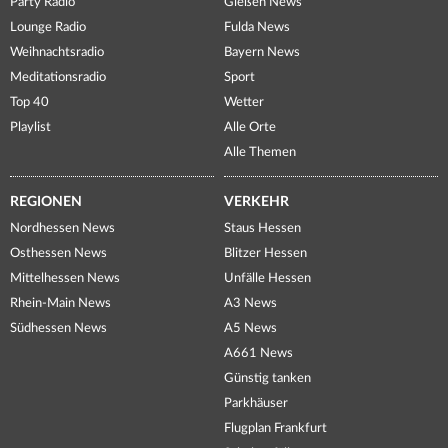
Party Radio
Gießen News
Lounge Radio
Fulda News
Weihnachtsradio
Bayern News
Meditationsradio
Sport
Top 40
Wetter
Playlist
Alle Orte
Alle Themen
REGIONEN
VERKEHR
Nordhessen News
Staus Hessen
Osthessen News
Blitzer Hessen
Mittelhessen News
Unfälle Hessen
Rhein-Main News
A3 News
Südhessen News
A5 News
A661 News
Günstig tanken
Parkhäuser
Flugplan Frankfurt