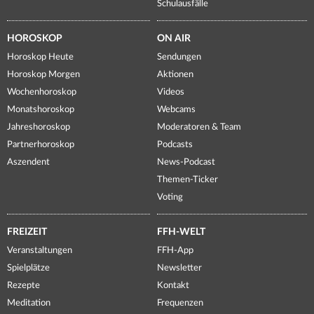
Schulausfälle
HOROSKOP
ON AIR
Horoskop Heute
Sendungen
Horoskop Morgen
Aktionen
Wochenhoroskop
Videos
Monatshoroskop
Webcams
Jahreshoroskop
Moderatoren & Team
Partnerhoroskop
Podcasts
Aszendent
News-Podcast
Themen-Ticker
Voting
FREIZEIT
FFH-WELT
Veranstaltungen
FFH-App
Spielplätze
Newsletter
Rezepte
Kontakt
Meditation
Frequenzen