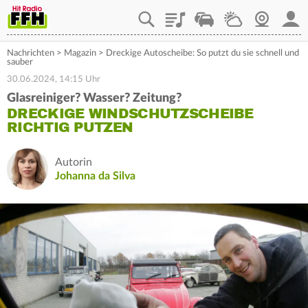
Playlist
Staupilot
Wetter
Webcam
Mein
Nachrichten
>
Magazin
>
Dreckige Autoscheibe: So putzt du sie schnell und
sauber
30.06.2024, 14:15 Uhr
Glasreiniger? Wasser? Zeitung?
DRECKIGE WINDSCHUTZSCHEIBE
RICHTIG PUTZEN
Autorin
Johanna da Silva