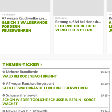
A7 wegen Rauchwolke gesperrt
P
Rettung auf A4 bei Herleshausen
GLEICH 3 WALDBRÄNDE
A
FEUERWEHR BEFREIT
FORDERN
L
VERKEILTES PFERD
FEUERWEHREN
J
THEMEN-TICKER
Mehrere Brandherde
15:33
WALD BEI RODENBACH BRENNT
A7 wegen Rauchwolke gesperrt
15:20
GLEICH 3 WALDBRÄNDE FORDERN FEUERWEHREN
Schusswaffengewalt
15:15
SCHON WIEDER TÖDLICHE SCHÜSSE IN BERLIN - SORGE
WÄCHST
News-Ticker zur Hitzewelle
15:14