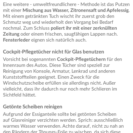
Eine weitere - umweltfreundlichere - Methode ist das Putzen
mit einer
Mischung aus Wasser, Zitronensaft und Apfelessig
.
Mit einem getränkten Tuch wischt ihr zuerst grob den
Schmutz weg und wiederholt den Vorgang bei Bedarf
nochmal. Zum Schluss
poliert ihr mit einer zerknüllten
Zeitung
oder einem frischen, saugfähigen Lappen nach.
Fensterleder
eignen sich natürlich auch.
Cockpit-Pflegetücher nicht für Glas benutzen
Vorsicht bei sogenannten
Cockpit-Pflegetüchern
für den
Innenraum des Autos. Diese Tücher sind speziell zur
Reinigung von Konsole, Armatur, Lenkrad und anderen
Kunststoffteilen geeignet. Einen Zweck für die
Windschutzscheibe erfüllen sie allerdings nicht. Außer
vielleicht, dass ihr dadurch nur noch mehr Schlieren im
Sichtfeld hättet.
Getönte Scheiben reinigen
Aufgrund der Essiganteile sollte bei getönten Scheiben
auf Glasreiniger verzichten werden. Sprich: ausschließlich
warmes Wasser verwenden. Achte darauf, nicht zu nah an
den Rändern der Tönungs-Folie zu wischen, da sich diese