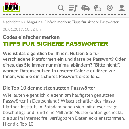
Playlist
Staupilot
Wetter
Webcam
Mein
Nachrichten
>
Magazin
>
Einfach merken: Tipps für sichere Passwörter
08.01.2019, 10:32 Uhr
Codes einfacher merken
TIPPS FÜR SICHERE PASSWÖRTER
Wie ist das eigentlich bei Ihnen: Nutzen Sie für
verschiedene Plattformen ein und dasselbe Passwort? Oder
eines, das Sie immer nur minimal abändern? "Bitte nicht!",
warnen Datenschützer. In unserer Galerie erklären wir
Ihnen, wie Sie ein sicheres Passwort erstellen...
Die Top 10 der meistgenutzten Passwörter
Wie lauten eigentlich die zehn am häufigsten genutzten
Passwörter in Deutschland? Wissenschaftler des Hasso-
Plattner-Instituts in Potsdam haben sich mit dieser Frage
beschäftigt und rund eine Milliarde Nutzerkonten gecheckt,
die aus im Internet frei verfügbaren Datenlecks entstammen.
Hier die Top 10: