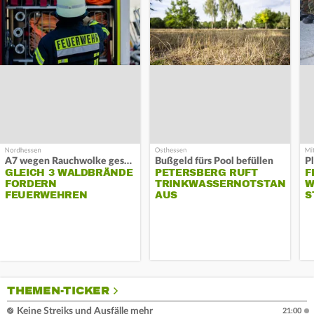
A7 wegen Rauchwolke gesperrt
Bußgeld fürs Pool befüllen
GLEICH 3 WALDBRÄNDE
PETERSBERG RUFT
F
FORDERN
TRINKWASSERNOTSTAND
W
FEUERWEHREN
AUS
S
THEMEN-TICKER
Keine Streiks und Ausfälle mehr
21:00