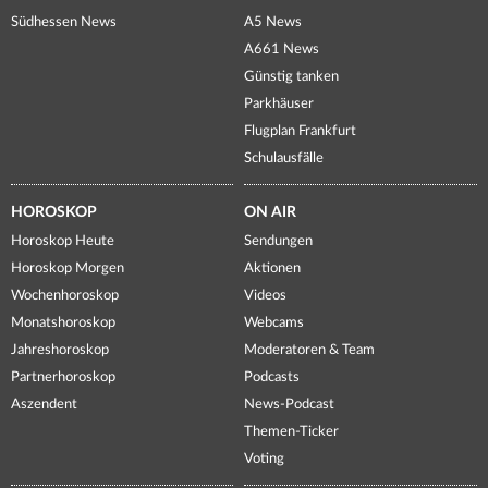
Südhessen News
A5 News
A661 News
Günstig tanken
Parkhäuser
Flugplan Frankfurt
Schulausfälle
HOROSKOP
ON AIR
Horoskop Heute
Sendungen
Horoskop Morgen
Aktionen
Wochenhoroskop
Videos
Monatshoroskop
Webcams
Jahreshoroskop
Moderatoren & Team
Partnerhoroskop
Podcasts
Aszendent
News-Podcast
Themen-Ticker
Voting