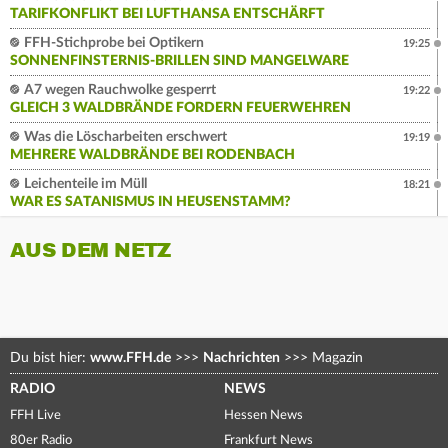
TARIFKONFLIKT BEI LUFTHANSA ENTSCHÄRFT
FFH-Stichprobe bei Optikern
19:25
SONNENFINSTERNIS-BRILLEN SIND MANGELWARE
A7 wegen Rauchwolke gesperrt
19:22
GLEICH 3 WALDBRÄNDE FORDERN FEUERWEHREN
Was die Löscharbeiten erschwert
19:19
MEHRERE WALDBRÄNDE BEI RODENBACH
Leichenteile im Müll
18:21
WAR ES SATANISMUS IN HEUSENSTAMM?
AUS DEM NETZ
Du bist hier:
www.FFH.de
>>>
Nachrichten
>>>
Magazin
RADIO
NEWS
FFH Live
Hessen News
80er Radio
Frankfurt News