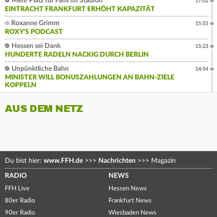
Mehr Platz für Fans im Stadion
17:02
EINTRACHT FRANKFURT ERHÖHT KAPAZITÄT
Roxanne Grimm
15:55
ROXY'S PODCAST
Hessen sei Dank
15:23
HUNDERTE RADELN NACKIG DURCH BERLIN
Unpünktliche Bahn
14:54
MINISTER WILL BONUSZAHLUNGEN AN BAHN-ZIELE
KOPPELN
AUS DEM NETZ
Du bist hier:
www.FFH.de
>>>
Nachrichten
>>>
Magazin
RADIO
NEWS
FFH Live
Hessen News
80er Radio
Frankfurt News
90er Radio
Wiesbaden News