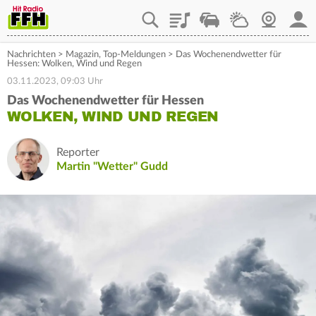
Playlist
Staupilot
Wetter
Webcam
Mein
Nachrichten
>
Magazin
,
Top-Meldungen
>
Das Wochenendwetter für
Hessen: Wolken, Wind und Regen
03.11.2023, 09:03 Uhr
Das Wochenendwetter für Hessen
WOLKEN, WIND UND REGEN
Reporter
Martin "Wetter" Gudd