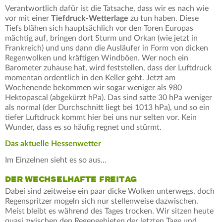
Verantwortlich dafür ist die Tatsache, dass wir es nach wie
vor mit einer
Tiefdruck-Wetterlage
zu tun haben. Diese
Tiefs blähen sich hauptsächlich vor den Toren Europas
mächtig auf, bringen dort Sturm und Orkan (wie jetzt in
Frankreich) und uns dann die Ausläufer in Form von dicken
Regenwolken und kräftigen Windböen. Wer noch ein
Barometer zuhause hat, wird feststellen, dass der Luftdruck
momentan ordentlich in den Keller geht. Jetzt am
Wochenende bekommen wir sogar weniger als 980
Hektopascal (abgekürzt hPa). Das sind satte 30 hPa weniger
als normal (der Durchschnitt liegt bei 1013 hPa), und so ein
tiefer Luftdruck kommt hier bei uns nur selten vor. Kein
Wunder, dass es so häufig regnet und stürmt.
Das aktuelle Hessenwetter
Im Einzelnen sieht es so aus...
DER WECHSELHAFTE FREITAG
Dabei sind zeitweise ein paar dicke Wolken unterwegs, doch
Regenspritzer mogeln sich nur stellenweise dazwischen.
Meist bleibt es während des Tages trocken. Wir sitzen heute
quasi zwischen den Regengebieten der letzten Tage und