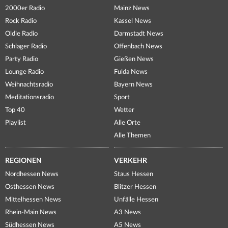
2000er Radio
Mainz News
Rock Radio
Kassel News
Oldie Radio
Darmstadt News
Schlager Radio
Offenbach News
Party Radio
Gießen News
Lounge Radio
Fulda News
Weihnachtsradio
Bayern News
Meditationsradio
Sport
Top 40
Wetter
Playlist
Alle Orte
Alle Themen
REGIONEN
VERKEHR
Nordhessen News
Staus Hessen
Osthessen News
Blitzer Hessen
Mittelhessen News
Unfälle Hessen
Rhein-Main News
A3 News
Südhessen News
A5 News