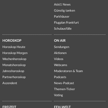
A661 News
Günstig tanken
Parkhäuser
Flugplan Frankfurt
Schulausfälle
HOROSKOP
ON AIR
Horoskop Heute
Sendungen
Horoskop Morgen
Aktionen
Wochenhoroskop
Videos
Monatshoroskop
Webcams
Jahreshoroskop
Moderatoren & Team
Partnerhoroskop
Podcasts
Aszendent
News-Podcast
Themen-Ticker
Voting
FREIZEIT
FFH-WELT