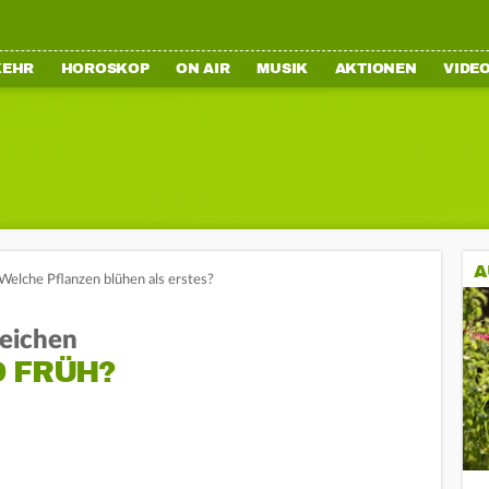
KEHR
HOROSKOP
ON AIR
MUSIK
AKTIONEN
VIDE
A
 Welche Pflanzen blühen als erstes?
zeichen
O FRÜH?