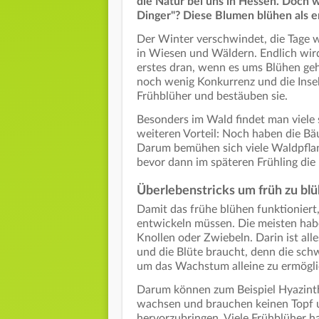
die Natur bei uns in Hessen. Doch 
Dinger"? Diese Blumen blühen als e
Der Winter verschwindet, die Tage w
in Wiesen und Wäldern. Endlich wird 
erstes dran, wenn es ums Blühen geht
noch wenig Konkurrenz und die Insekt
Frühblüher und bestäuben sie.
Besonders im Wald findet man viele 
weiteren Vorteil: Noch haben die Bä
Darum bemühen sich viele Waldpfla
bevor dann im späteren Frühling di
Überlebenstricks um früh zu bl
Damit das frühe blühen funktioniert,
entwickeln müssen. Die meisten habe
Knollen oder Zwiebeln. Darin ist all
und die Blüte braucht, denn die sch
um das Wachstum alleine zu ermögli
Darum können zum Beispiel Hyazinth
wachsen und brauchen keinen Topf u
hervorzubringen. Viele Frühblüher h