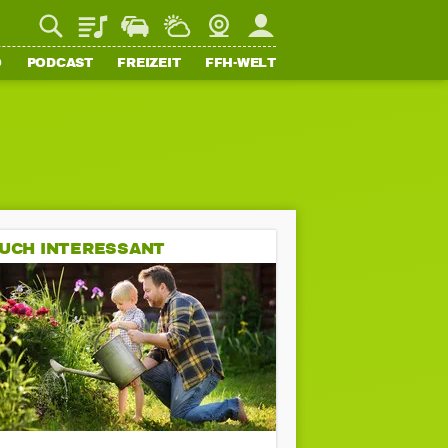
Playlist
Staupilot
Wetter
Webcam
Mein FFH
O
PODCAST
FREIZEIT
FFH-WELT
UCH INTERESSANT