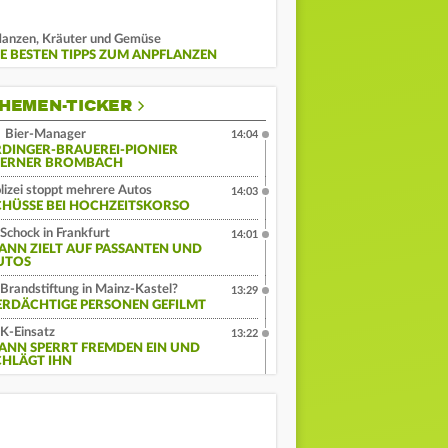
lanzen, Kräuter und Gemüse
IE BESTEN TIPPS ZUM ANPFLANZEN
HEMEN-TICKER
Bier-Manager
14:04
RDINGER-BRAUEREI-PIONIER
ERNER BROMBACH
lizei stoppt mehrere Autos
14:03
CHÜSSE BEI HOCHZEITSKORSO
Schock in Frankfurt
14:01
ANN ZIELT AUF PASSANTEN UND
UTOS
Brandstiftung in Mainz-Kastel?
13:29
ERDÄCHTIGE PERSONEN GEFILMT
K-Einsatz
13:22
ANN SPERRT FREMDEN EIN UND
CHLÄGT IHN