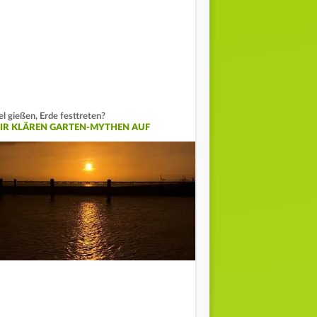
el gießen, Erde festtreten?
IR KLÄREN GARTEN-MYTHEN AUF