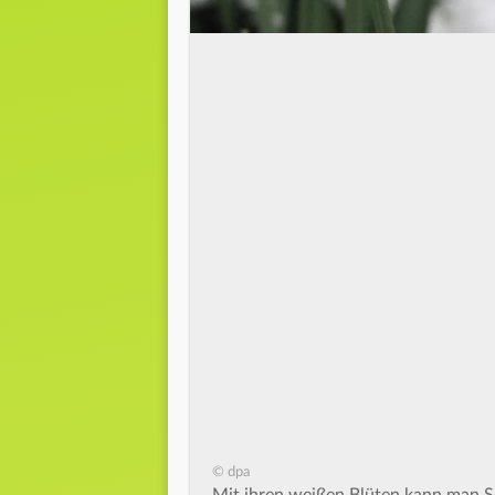
© dpa