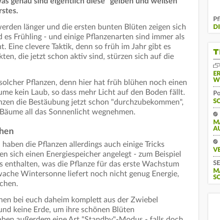
was genau sind eigentlich diese "gelben und weißen
rstes.
Pf
erden länger und die ersten bunten Blüten zeigen sich
D
es Frühling - und einige Pflanzenarten sind immer als
. Eine clevere Taktik, denn so früh im Jahr gibt es
T
en, die jetzt schon aktiv sind, stürzen sich auf die
E
W
solcher Pflanzen, denn hier hat früh blühen noch einen
ume kein Laub, so dass mehr Licht auf den Boden fällt.
Po
S
nzen die Bestäubung jetzt schon "durchzubekommen",
e Bäume all das Sonnenlicht wegnehmen.
M
A
ühen
 haben die Pflanzen allerdings auch einige Tricks
V
n sich einen Energiespeicher angelegt - zum Beispiel
SE
es enthalten, was die Pflanze für das erste Wachstum
M
wache Wintersonne liefert noch nicht genug Energie,
S
chen.
en bei euch daheim komplett aus der Zwiebel
nd keine Erde, um ihre schönen Blüten
aben außerdem eine Art "Standby"-Modus - falls doch