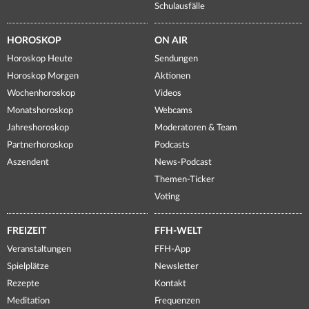
Schulausfälle
HOROSKOP
ON AIR
Horoskop Heute
Sendungen
Horoskop Morgen
Aktionen
Wochenhoroskop
Videos
Monatshoroskop
Webcams
Jahreshoroskop
Moderatoren & Team
Partnerhoroskop
Podcasts
Aszendent
News-Podcast
Themen-Ticker
Voting
FREIZEIT
FFH-WELT
Veranstaltungen
FFH-App
Spielplätze
Newsletter
Rezepte
Kontakt
Meditation
Frequenzen