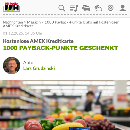
Playlist
Staupilot
Wetter
Webcam
Mein
Nachrichten
>
Magazin
>
1000 Payback-Punkte gratis mit kostenloser
AMEX Kreditkarte
01.12.2025, 14:35 Uhr
Kostenlose AMEX Kreditkarte
1000 PAYBACK-PUNKTE GESCHENKT
Autor
Lars Grudzinski