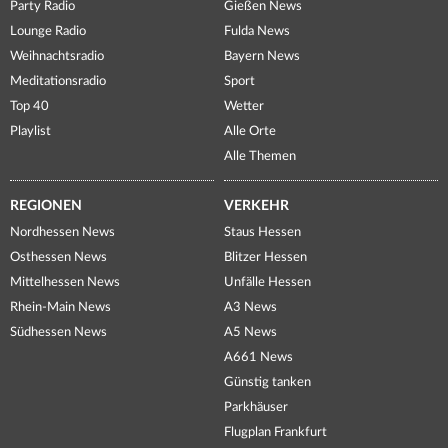
Party Radio
Gießen News
Lounge Radio
Fulda News
Weihnachtsradio
Bayern News
Meditationsradio
Sport
Top 40
Wetter
Playlist
Alle Orte
Alle Themen
REGIONEN
VERKEHR
Nordhessen News
Staus Hessen
Osthessen News
Blitzer Hessen
Mittelhessen News
Unfälle Hessen
Rhein-Main News
A3 News
Südhessen News
A5 News
A661 News
Günstig tanken
Parkhäuser
Flugplan Frankfurt