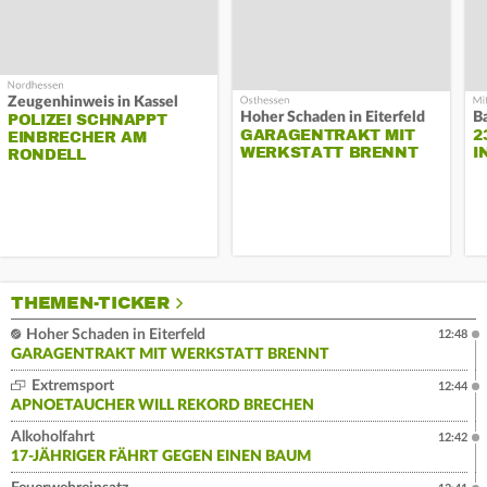
Zeugenhinweis in Kassel
Hoher Schaden in Eiterfeld
B
POLIZEI SCHNAPPT
GARAGENTRAKT MIT
2
EINBRECHER AM
WERKSTATT BRENNT
I
RONDELL
THEMEN-TICKER
Hoher Schaden in Eiterfeld
12:48
GARAGENTRAKT MIT WERKSTATT BRENNT
Extremsport
12:44
APNOETAUCHER WILL REKORD BRECHEN
Alkoholfahrt
12:42
17-JÄHRIGER FÄHRT GEGEN EINEN BAUM