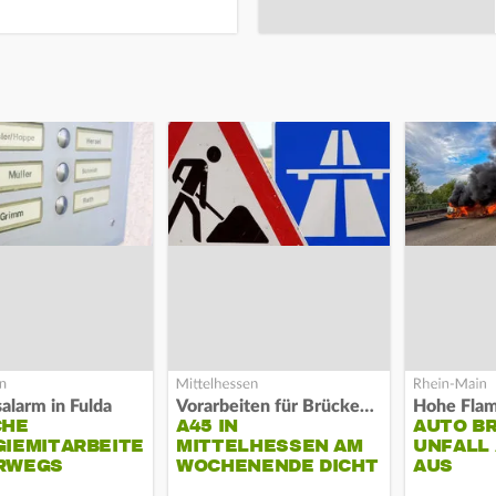
alarm in Fulda
Vorarbeiten für Brücken-Neubau
Hohe Fla
CHE
A45 IN
AUTO B
IEMITARBEITER
MITTELHESSEN AM
UNFALL 
RWEGS
WOCHENENDE DICHT
AUS