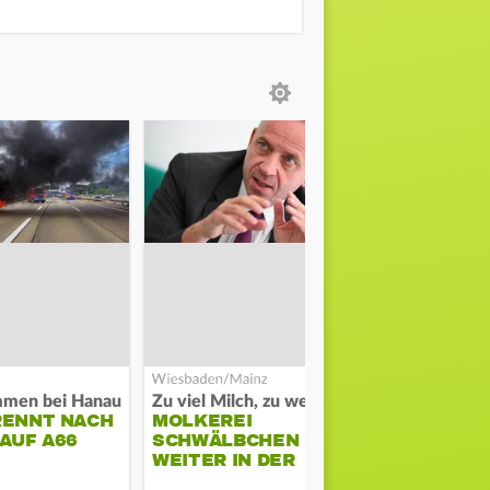
mmen bei Hanau
Zu viel Milch, zu wenig Abnehme
Streit auf St
RENNT NACH
MOLKEREI
POLIZEI SC
AUF A66
SCHWÄLBCHEN
EINHEIM A
WEITER IN DER
ANN
KRISE