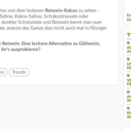
Fotos von dem leckeren
Rotwein-Kakao
zu sehen -
Eu
t Sahne, Kokos-Sahne, Schokostreuseln oder
D
 dunkler Schokolade und Rotwein kennt man zum
en
, warum das Ganze also nicht auch mal in flüssiger
T
Rotwein: Eine leckere Alternative zu Glühwein,
A
ihr's ausprobieren?
A
U
M
en
Trends
V
FR
A
W
PO
U