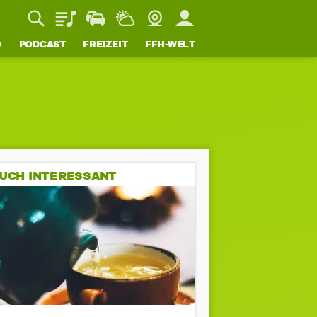
Playlist
Staupilot
Wetter
Webcam
Mein FFH
O
PODCAST
FREIZEIT
FFH-WELT
UCH INTERESSANT