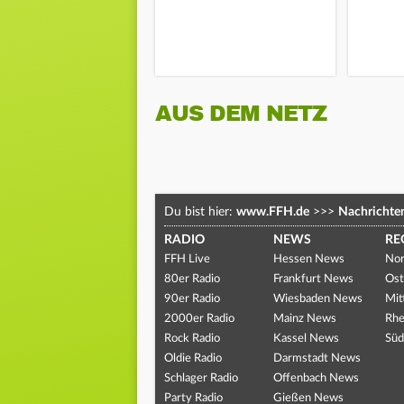
AUS DEM NETZ
Du bist hier:
www.FFH.de
>>>
Nachrichte
RADIO
NEWS
RE
FFH Live
Hessen News
Nor
80er Radio
Frankfurt News
Ost
90er Radio
Wiesbaden News
Mit
2000er Radio
Mainz News
Rhe
Rock Radio
Kassel News
Süd
Oldie Radio
Darmstadt News
Schlager Radio
Offenbach News
Party Radio
Gießen News