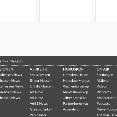
n
>>>
Magazin
GIONEN
VERKEHR
HOROSKOP
ON AIR
dhessen News
Staus Hessen
Horoskop Heute
Sendungen
hessen News
Blitzer Hessen
Horoskop Morgen
Aktionen
telhessen News
Unfälle Hessen
Wochenhoroskop
Videos
in-Main News
A3 News
Monatshoroskop
Webcams
hessen News
A5 News
Jahreshoroskop
Moderatoren
A661 News
Partnerhoroskop
Podcasts
Günstig tanken
Aszendent
News-Podcas
Parkhäuser
Themen-Tick