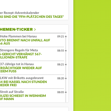
er Rezept-Adventskalender
AS SIND DIE "FFH-PLÄTZCHEN DES TAGES"
HEMEN-TICKER
Hohe Flammen bei Hanau
09:21
UTO BRENNT NACH UNFALL AUF
66 AUS
Strengere Regeln für Meta
08:55
S-GERICHT VERHÄNGT 567-
ILLIONEN-STRAFE
37-Jährige tot in Hanau
08:21
ERDÄCHTIGER WIEDER AUF
EIEM FUSS
LKW mit Briketts ausgebrannt
08:20
44 BEI KASSEL NACH STUNDEN
IEDER FREI
Streit auf Straße
08:05
LIZEI SCHIESST IN WEINHEIM A
F MANN