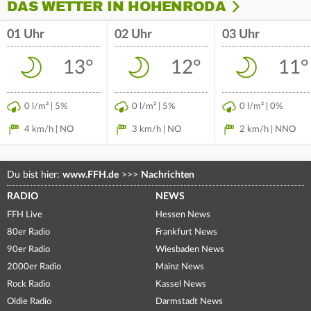
DAS WETTER IN HOHENRODA
01 Uhr
02 Uhr
03 Uhr
13°
12°
11°
0 l/m² | 5%
0 l/m² | 5%
0 l/m² | 0%
4 km/h | NO
3 km/h | NO
2 km/h | NNO
Du bist hier:
www.FFH.de
>>>
Nachrichten
RADIO
NEWS
FFH Live
Hessen News
80er Radio
Frankfurt News
90er Radio
Wiesbaden News
2000er Radio
Mainz News
Rock Radio
Kassel News
Oldie Radio
Darmstadt News