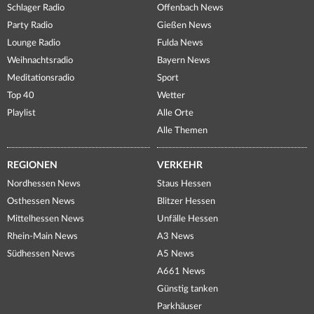
Schlager Radio
Offenbach News
Party Radio
Gießen News
Lounge Radio
Fulda News
Weihnachtsradio
Bayern News
Meditationsradio
Sport
Top 40
Wetter
Playlist
Alle Orte
Alle Themen
REGIONEN
VERKEHR
Nordhessen News
Staus Hessen
Osthessen News
Blitzer Hessen
Mittelhessen News
Unfälle Hessen
Rhein-Main News
A3 News
Südhessen News
A5 News
A661 News
Günstig tanken
Parkhäuser