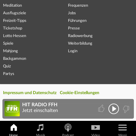
Meditation
Frequenzen
Ausflugsziele
Jobs
Freizeit-Tipps
Führungen
Ticketshop
Presse
Lotto Hessen
Radiowerbung
Spiele
Weiterbildung
Mahjong
Login
Backgammon
Quiz
Partys
Impressum und Datenschutz
Cookie-Einstellungen
HIT RADIO FFH
Jetzt einschalten
Home
Musik
Podcast
Video
Menü