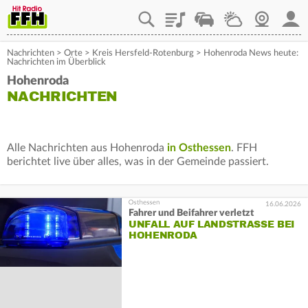
Playlist
Staupilot
Wetter
Webcam
Mein
Nachrichten
>
Orte
>
Kreis Hersfeld-Rotenburg
>
Hohenroda News heute:
Nachrichten im Überblick
Hohenroda
NACHRICHTEN
Alle Nachrichten aus Hohenroda
in Osthessen
. FFH
berichtet live über alles, was in der Gemeinde passiert.
16.06.2026
Fahrer und Beifahrer verletzt
UNFALL AUF LANDSTRASSE BEI H
OHENRODA