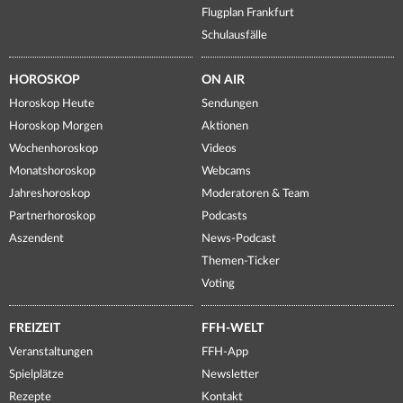
Flugplan Frankfurt
Schulausfälle
HOROSKOP
ON AIR
Horoskop Heute
Sendungen
Horoskop Morgen
Aktionen
Wochenhoroskop
Videos
Monatshoroskop
Webcams
Jahreshoroskop
Moderatoren & Team
Partnerhoroskop
Podcasts
Aszendent
News-Podcast
Themen-Ticker
Voting
FREIZEIT
FFH-WELT
Veranstaltungen
FFH-App
Spielplätze
Newsletter
Rezepte
Kontakt