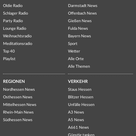
Oldie Radio
Darmstadt News
Schlager Radio
Offenbach News
Party Radio
Gießen News
Lounge Radio
Fulda News
Weihnachtsradio
Bayern News
Meditationsradio
Sport
Top 40
Wetter
Playlist
Alle Orte
Alle Themen
REGIONEN
VERKEHR
Nordhessen News
Staus Hessen
Osthessen News
Blitzer Hessen
Mittelhessen News
Unfälle Hessen
Rhein-Main News
A3 News
Südhessen News
A5 News
A661 News
Günstig tanken