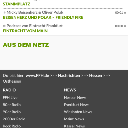
STAMMPLATZ
Micky Beisenherz & Oliver Polak
00:01
BEISENHERZ UND POLAK – FRIENDLY FIRE
Podcast von Eintracht Frankfurt
00:00
EINTRACHT VOM MAIN
AUS DEM NETZ
Du bist hier:
www.FFH.de
>>>
Nachrichten
>>>
Hessen
>>>
Osthessen
RADIO
NEWS
FFH Live
Hessen News
80er Radio
Frankfurt News
90er Radio
Wiesbaden News
2000er Radio
Mainz News
Rock Radio
Kassel News