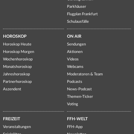
Parkhäuser
Flugplan Frankfurt
Schulausfälle
HOROSKOP
ON AIR
Horoskop Heute
Sendungen
Horoskop Morgen
Aktionen
Wochenhoroskop
Videos
Monatshoroskop
Webcams
Jahreshoroskop
Moderatoren & Team
Partnerhoroskop
Podcasts
Aszendent
News-Podcast
Themen-Ticker
Voting
FREIZEIT
FFH-WELT
Veranstaltungen
FFH-App