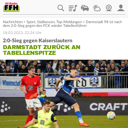
Playlist
Staupilot
Wetter
Webcam
Mein
Nachrichten
>
Sport
,
Südhessen
,
Top-Meldungen
>
Darmstadt 98 ist nach
dem 2:0-Sieg gegen den FCK wieder Tabellenführer
18.03.2023, 22:24 Uhr
2:0-Sieg gegen Kaiserslautern
DARMSTADT ZURÜCK AN
TABELLENSPITZE