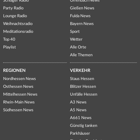
Schlager Radio
Offenbach News
Party Radio
Gießen News
Lounge Radio
Fulda News
Weihnachtsradio
Bayern News
Meditationsradio
Sport
Top 40
Wetter
Playlist
Alle Orte
Alle Themen
REGIONEN
VERKEHR
Nordhessen News
Staus Hessen
Osthessen News
Blitzer Hessen
Mittelhessen News
Unfälle Hessen
Rhein-Main News
A3 News
Südhessen News
A5 News
A661 News
Günstig tanken
Parkhäuser