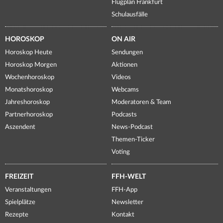
Flugplan Frankfurt
Schulausfälle
HOROSKOP
ON AIR
Horoskop Heute
Sendungen
Horoskop Morgen
Aktionen
Wochenhoroskop
Videos
Monatshoroskop
Webcams
Jahreshoroskop
Moderatoren & Team
Partnerhoroskop
Podcasts
Aszendent
News-Podcast
Themen-Ticker
Voting
FREIZEIT
FFH-WELT
Veranstaltungen
FFH-App
Spielplätze
Newsletter
Rezepte
Kontakt