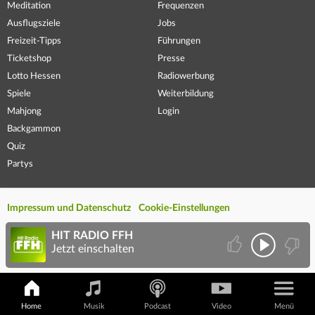
Meditation
Frequenzen
Ausflugsziele
Jobs
Freizeit-Tipps
Führungen
Ticketshop
Presse
Lotto Hessen
Radiowerbung
Spiele
Weiterbildung
Mahjong
Login
Backgammon
Quiz
Partys
Impressum und Datenschutz
Cookie-Einstellungen
HIT RADIO FFH
Jetzt einschalten
Home
Musik
Podcast
Video
Menü