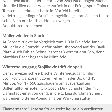
Nach dem kleinen Tief in Form von zwei Niederlagen zuletzt,
sind die Lilien damit wieder zurück in der Erfolgsspur. Trainer
Torsten Lieberknecht hatte im Vorfeld bereits
verletzungsbedingte Ausfälle angekündigt - tatsächlich fehlte
schließlich nur Mathias Honsak wegen
Adduktorenproblemen.
Müller wieder in Startelf
Außerdem rückte im Vergleich zum 1:3 in Bielefeld Jannik
Müller in die Startelf - dafür nahm Isherwood auf der Bank
Platz. Auch Fabian Schnellhardt saß vorerst draußen, denn
Matthias Bader begann im Mittelfeld.
Winterneuzugang Stojilkovic trifft doppelt
Der schweizerisch-serbische Winterneuzugang Filip
Stojilkovic glänzte mit zwei Treffern in der 36. und 43.
Minute. Vor 17 650 Zuschauern am ausverkauften
Böllenfalltor erlebte FCK-Coach Dirk Schuster, der mit
Darmstadt einst von der 3. in die 1. Liga durchmarschiert
war, einen bitteren Abend an alter Wirkungsstätte.
Zimmermann: "Unterm Strich steht heute ein verdienter