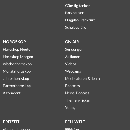
Günstig tanken
Parkhäuser
Flugplan Frankfurt
Schulausfälle
HOROSKOP
ON AIR
Horoskop Heute
Sendungen
Horoskop Morgen
Aktionen
Wochenhoroskop
Videos
Monatshoroskop
Webcams
Jahreshoroskop
Moderatoren & Team
Partnerhoroskop
Podcasts
Aszendent
News-Podcast
Themen-Ticker
Voting
FREIZEIT
FFH-WELT
Veranstaltungen
FFH-App