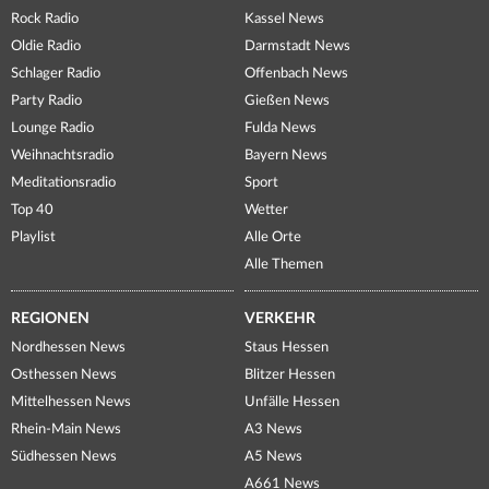
Rock Radio
Kassel News
Oldie Radio
Darmstadt News
Schlager Radio
Offenbach News
Party Radio
Gießen News
Lounge Radio
Fulda News
Weihnachtsradio
Bayern News
Meditationsradio
Sport
Top 40
Wetter
Playlist
Alle Orte
Alle Themen
REGIONEN
VERKEHR
Nordhessen News
Staus Hessen
Osthessen News
Blitzer Hessen
Mittelhessen News
Unfälle Hessen
Rhein-Main News
A3 News
Südhessen News
A5 News
A661 News