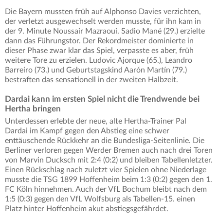
Die Bayern mussten früh auf Alphonso Davies verzichten,
der verletzt ausgewechselt werden musste, für ihn kam in
der 9. Minute Noussair Mazraoui. Sadio Mané (29.) erzielte
dann das Führungstor. Der Rekordmeister dominierte in
dieser Phase zwar klar das Spiel, verpasste es aber, früh
weitere Tore zu erzielen. Ludovic Ajorque (65.), Leandro
Barreiro (73.) und Geburtstagskind Aarón Martín (79.)
bestraften das sensationell in der zweiten Halbzeit.
Dardai kann im ersten Spiel nicht die Trendwende bei
Hertha bringen
Unterdessen erlebte der neue, alte Hertha-Trainer Pal
Dardai im Kampf gegen den Abstieg eine schwer
enttäuschende Rückkehr an die Bundesliga-Seitenlinie. Die
Berliner verloren gegen Werder Bremen auch nach drei Toren
von Marvin Ducksch mit 2:4 (0:2) und bleiben Tabellenletzter.
Einen Rückschlag nach zuletzt vier Spielen ohne Niederlage
musste die TSG 1899 Hoffenheim beim 1:3 (0:2) gegen den 1.
FC Köln hinnehmen. Auch der VfL Bochum bleibt nach dem
1:5 (0:3) gegen den VfL Wolfsburg als Tabellen-15. einen
Platz hinter Hoffenheim akut abstiegsgefährdet.