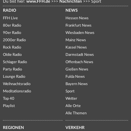
Du bist hier:
www.FFH.de
>>>
Nachrichten
>>>
Sport
RADIO
NEWS
FFH Live
Hessen News
80er Radio
Frankfurt News
90er Radio
Wiesbaden News
2000er Radio
Mainz News
Rock Radio
Kassel News
Oldie Radio
Darmstadt News
Schlager Radio
Offenbach News
Party Radio
Gießen News
Lounge Radio
Fulda News
Weihnachtsradio
Bayern News
Meditationsradio
Sport
Top 40
Wetter
Playlist
Alle Orte
Alle Themen
REGIONEN
VERKEHR