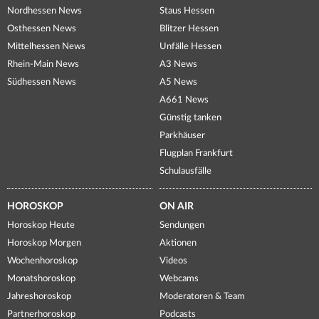
Nordhessen News
Staus Hessen
Osthessen News
Blitzer Hessen
Mittelhessen News
Unfälle Hessen
Rhein-Main News
A3 News
Südhessen News
A5 News
A661 News
Günstig tanken
Parkhäuser
Flugplan Frankfurt
Schulausfälle
HOROSKOP
ON AIR
Horoskop Heute
Sendungen
Horoskop Morgen
Aktionen
Wochenhoroskop
Videos
Monatshoroskop
Webcams
Jahreshoroskop
Moderatoren & Team
Partnerhoroskop
Podcasts