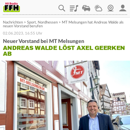
Playlist
Staupilot
Wetter
Webcam
Mein
Nachrichten
>
Sport
,
Nordhessen
>
MT Melsungen hat Andreas Walde als
neuen Vorstand berufen
02.06.2023, 16:55 Uhr
Neuer Vorstand bei MT Melsungen
ANDREAS WALDE LÖST AXEL GEERKEN
AB