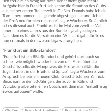
"Ich freue mich riesig auf diese sicher nicht ganz leichte
Aufgabe hier in Frankfurt. Ich kenne die Situation des Clubs
aus meiner ersten Trainerzeit in Gießen. Damals habe ich ein
Team übernommen, das gerade abgestiegen ist und sich in
der ProA neu formieren musste", sagte Wucherer. So ähnlich
sei es diesmal auch.Frankfurt ist im Mai zum zweiten Mal
innerhalb eines Jahres aus der Bundesliga abgestiegen.
Nachdem es für die Vorsaison eine Wildcard gab, dürfte es
nun erstmals in der zweiten Liga weitergehen.
"Frankfurt ein BBL-Standort"
"Frankfurt ist ein BBL-Standort und gehört dort auch so
schnell wie möglich wieder hin; von den Fans, über die
Geschäftsstelle, die Manpower, die Professionalität, die
Jugendarbeit in der Breite und Spitze", sagte Wucherer zum
Anspruch bei seinem neuen Club. Geschäftsführer Yannick
Binas nannte den 50-Jährigen, der zuvor in Köln und
Würzburg arbeitete, einen Coach, mit dem man "mittelfristig
etwas aufbauen" wolle.
Gießen
Frankfurt Skyliners
Frankfurt am Main