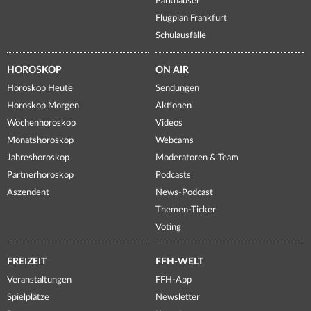
Parkhäuser
Flugplan Frankfurt
Schulausfälle
HOROSKOP
ON AIR
Horoskop Heute
Sendungen
Horoskop Morgen
Aktionen
Wochenhoroskop
Videos
Monatshoroskop
Webcams
Jahreshoroskop
Moderatoren & Team
Partnerhoroskop
Podcasts
Aszendent
News-Podcast
Themen-Ticker
Voting
FREIZEIT
FFH-WELT
Veranstaltungen
FFH-App
Spielplätze
Newsletter