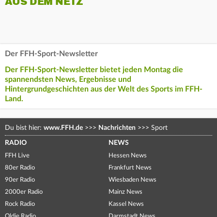
AUS DEM NETZ
Der FFH-Sport-Newsletter
Der FFH-Sport-Newsletter bietet jeden Montag die
spannendsten News, Ergebnisse und
Hintergrundgeschichten aus der Welt des Sports im FFH-
Land.
Du bist hier:
www.FFH.de
>>>
Nachrichten
>>>
Sport
RADIO
NEWS
FFH Live
Hessen News
80er Radio
Frankfurt News
90er Radio
Wiesbaden News
2000er Radio
Mainz News
Rock Radio
Kassel News
Oldie Radio
Darmstadt News