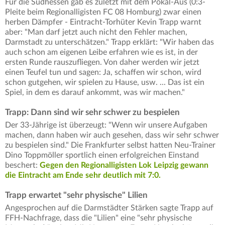
Für die Südhessen gab es zuletzt mit dem Pokal-Aus (0:3-
Pleite beim Regionalligisten FC 08 Homburg) zwar einen
herben Dämpfer - Eintracht-Torhüter Kevin Trapp warnt
aber: "Man darf jetzt auch nicht den Fehler machen,
Darmstadt zu unterschätzen." Trapp erklärt: "Wir haben das
auch schon am eigenen Leibe erfahren wie es ist, in der
ersten Runde rauszufliegen. Von daher werden wir jetzt
einen Teufel tun und sagen: Ja, schaffen wir schon, wird
schon gutgehen, wir spielen zu Hause, usw. ... Das ist ein
Spiel, in dem es darauf ankommt, was wir machen."
Trapp: Dann sind wir sehr schwer zu bespielen
Der 33-Jährige ist überzeugt: "Wenn wir unsere Aufgaben
machen, dann haben wir auch gesehen, dass wir sehr schwer
zu bespielen sind." Die Frankfurter selbst hatten Neu-Trainer
Dino Toppmöller sportlich einen erfolgreichen Einstand
beschert:
Gegen den Regionalligisten Lok Leipzig gewann
die Eintracht am Ende sehr deutlich mit 7:0.
Trapp erwartet "sehr physische" Lilien
Angesprochen auf die Darmstädter Stärken sagte Trapp auf
FFH-Nachfrage, dass die "Lilien" eine "sehr physische