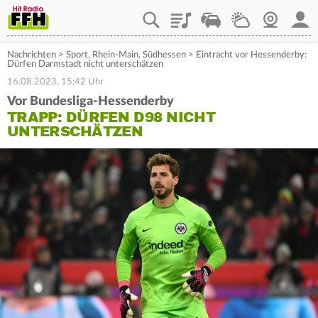
Playlist
Staupilot
Wetter
Webcam
Mein
Nachrichten
>
Sport
,
Rhein-Main
,
Südhessen
>
Eintracht vor Hessenderby:
Dürfen Darmstadt nicht unterschätzen
16.08.2023, 15:42 Uhr
Vor Bundesliga-Hessenderby
TRAPP: DÜRFEN D98 NICHT
UNTERSCHÄTZEN