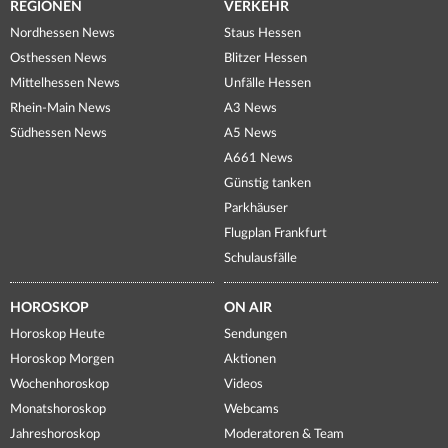
REGIONEN
VERKEHR
Nordhessen News
Staus Hessen
Osthessen News
Blitzer Hessen
Mittelhessen News
Unfälle Hessen
Rhein-Main News
A3 News
Südhessen News
A5 News
A661 News
Günstig tanken
Parkhäuser
Flugplan Frankfurt
Schulausfälle
HOROSKOP
ON AIR
Horoskop Heute
Sendungen
Horoskop Morgen
Aktionen
Wochenhoroskop
Videos
Monatshoroskop
Webcams
Jahreshoroskop
Moderatoren & Team