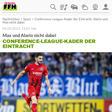
Playlist
Staupilot
Wetter
Webcam
Mein
Nachrichten
>
Sport
>
Conference-League-Kader der Eintracht: Alario und
Max nicht dabei
05.09.2023, 12:01 Uhr
Max und Alario nicht dabei
CONFERENCE-LEAGUE-KADER DER
EINTRACHT