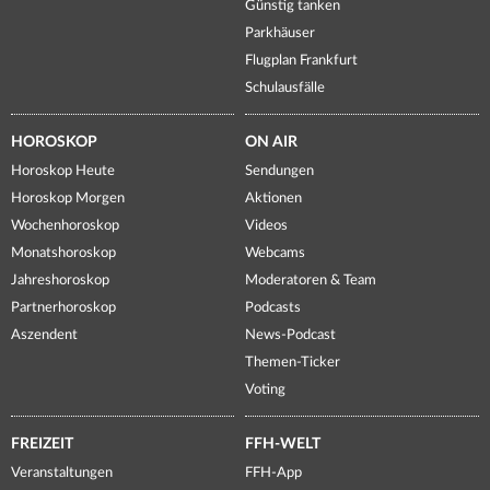
Günstig tanken
Parkhäuser
Flugplan Frankfurt
Schulausfälle
HOROSKOP
ON AIR
Horoskop Heute
Sendungen
Horoskop Morgen
Aktionen
Wochenhoroskop
Videos
Monatshoroskop
Webcams
Jahreshoroskop
Moderatoren & Team
Partnerhoroskop
Podcasts
Aszendent
News-Podcast
Themen-Ticker
Voting
FREIZEIT
FFH-WELT
Veranstaltungen
FFH-App