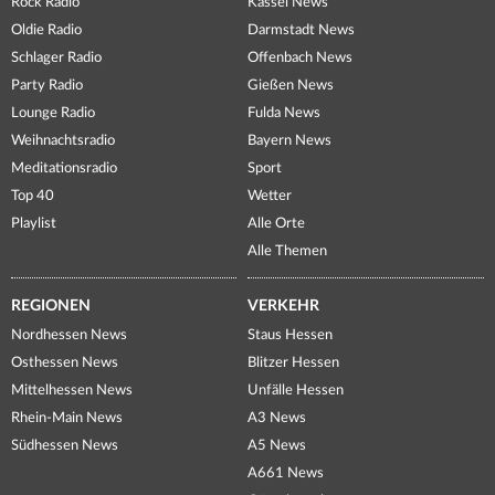
Rock Radio
Kassel News
Oldie Radio
Darmstadt News
Schlager Radio
Offenbach News
Party Radio
Gießen News
Lounge Radio
Fulda News
Weihnachtsradio
Bayern News
Meditationsradio
Sport
Top 40
Wetter
Playlist
Alle Orte
Alle Themen
REGIONEN
VERKEHR
Nordhessen News
Staus Hessen
Osthessen News
Blitzer Hessen
Mittelhessen News
Unfälle Hessen
Rhein-Main News
A3 News
Südhessen News
A5 News
A661 News