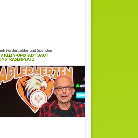
nk Fördergelder und Spenden
SV KLEIN-UMSTADT BAUT
UNSTRASENPLATZ