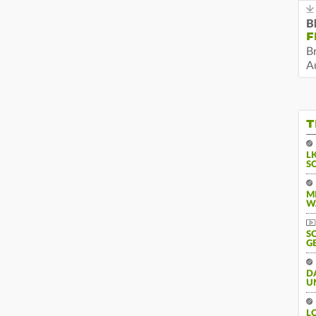
B
F
B
Au
T
L
S
M
W
S
G
D
U
L