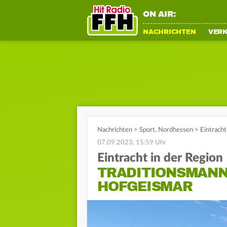
ON AIR:
NACHRICHTEN
VER
Nachrichten
>
Sport
,
Nordhessen
>
Eintrach
07.09.2023, 15:59 Uhr
Eintracht in der Region
TRADITIONSMANN
HOFGEISMAR