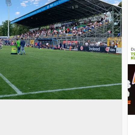
Da
T
K