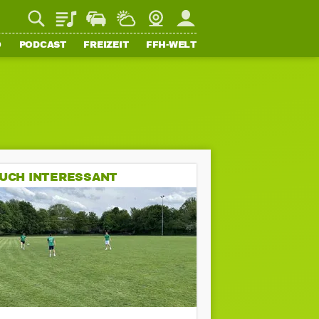
Playlist
Staupilot
Wetter
Webcam
Mein FFH
O
PODCAST
FREIZEIT
FFH-WELT
UCH INTERESSANT