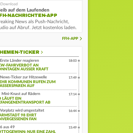
leib auf dem Laufenden
FH-NACHRICHTEN-APP
reaking News als Push-Nachricht,
dio auf Abruf. Jetzt kostenlos laden.
FFH-APP
HEMEN-TICKER
Erste Länder reagieren
18:03
KW-FAHRVERBOT AN
ONNTAGEN AUSSER KRAFT
News-Ticker zur Hitzewelle
17:49
EHR KOMMUNEN RUFEN ZUM
ASSERSPAREN AUF
Mini-Knast auf Rädern
17:14
O LÄUFT EIN
EFANGENENTRANSPORT AB
Vorplatz wird umgestaltet
16:44
ARMSTADT 98 EHRT
NVERGESSENEN FAN
6 aus 49
15:49
OTTOGEWINN: NUR EINE ZAHL