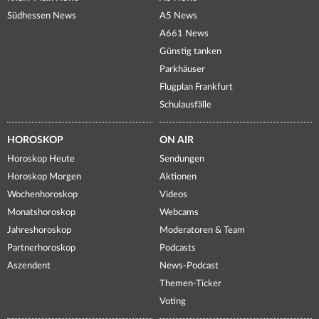
Südhessen News
A5 News
A661 News
Günstig tanken
Parkhäuser
Flugplan Frankfurt
Schulausfälle
HOROSKOP
ON AIR
Horoskop Heute
Sendungen
Horoskop Morgen
Aktionen
Wochenhoroskop
Videos
Monatshoroskop
Webcams
Jahreshoroskop
Moderatoren & Team
Partnerhoroskop
Podcasts
Aszendent
News-Podcast
Themen-Ticker
Voting