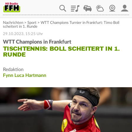
Playlist
Staupilot
Wetter
Webcam
Mein
Nachrichten
>
Sport
>
WTT Champions Turnier in Frankfurt: Timo Boll
scheitert in 1. Runde
29.10.2023, 15:25 Uhr
WTT Champions in Frankfurt
TISCHTENNIS: BOLL SCHEITERT IN 1.
RUNDE
Redaktion
Fynn Luca Hartmann