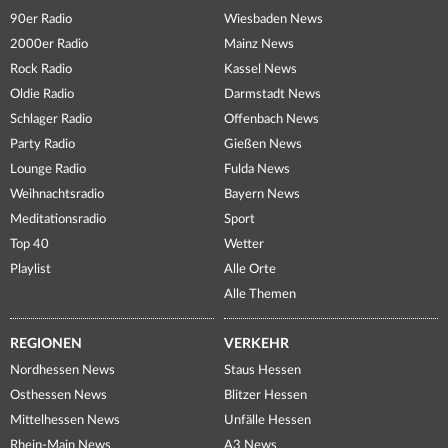
90er Radio
Wiesbaden News
2000er Radio
Mainz News
Rock Radio
Kassel News
Oldie Radio
Darmstadt News
Schlager Radio
Offenbach News
Party Radio
Gießen News
Lounge Radio
Fulda News
Weihnachtsradio
Bayern News
Meditationsradio
Sport
Top 40
Wetter
Playlist
Alle Orte
Alle Themen
REGIONEN
VERKEHR
Nordhessen News
Staus Hessen
Osthessen News
Blitzer Hessen
Mittelhessen News
Unfälle Hessen
Rhein-Main News
A3 News