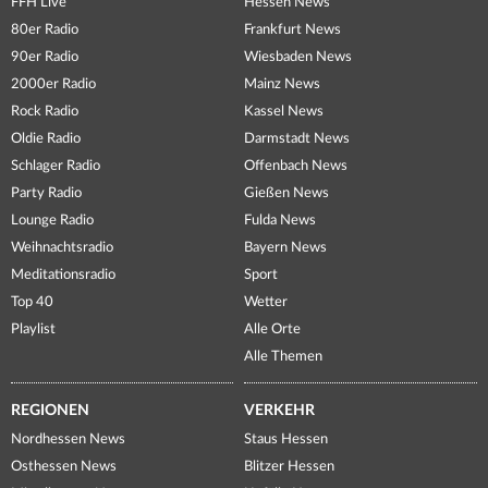
FFH Live
Hessen News
80er Radio
Frankfurt News
90er Radio
Wiesbaden News
2000er Radio
Mainz News
Rock Radio
Kassel News
Oldie Radio
Darmstadt News
Schlager Radio
Offenbach News
Party Radio
Gießen News
Lounge Radio
Fulda News
Weihnachtsradio
Bayern News
Meditationsradio
Sport
Top 40
Wetter
Playlist
Alle Orte
Alle Themen
REGIONEN
VERKEHR
Nordhessen News
Staus Hessen
Osthessen News
Blitzer Hessen