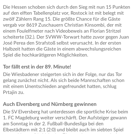
Die Hessen schoben sich durch den Sieg mit nun 15 Punkten
auf den elften Tabellenplatz vor, Rostock ist mit belegt mit
zwölf Zählern Rang 15. Die größte Chance für die Gäste
vergab vor 8619 Zuschauern Christian Kinsombi, der mit
einem Foulelfmeter nach Videobeweis an Florian Stritzel
scheiterte (32.). Der SVWW-Torwart hatte zuvor gegen Juan
José Perea den Strafstoß selbst verursacht. In der ersten
Halbzeit hatten die Gäste in einem abwechslungsreichen
Spiel die hochkarätigeren Möglichkeiten.
Tor fällt erst in der 89. Minute!
Die Wiesbadener steigerten sich in der Folge, nur das Tor
gelang zunächst nicht. Als sich beide Mannschaften schon
mit einem Unentschieden angefreundet hatten, schlug
Prtajin zu.
Auch Elversberg und Nürnberg gewinnen
Die SV Elversberg hat unterdessen die sportliche Krise beim
1. FC Magdeburg weiter verschärft. Der Aufsteiger gewann
am Sonntag in der 2. Fußball-Bundesliga bei den
Elbestädtern mit 2:1 (2:0) und bleibt auch im siebten Spiel