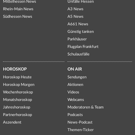
Mittelhessen News
Unfälle Hessen
Rhein-Main News
A3 News
Südhessen News
A5 News
A661 News
Günstig tanken
Parkhäuser
Flugplan Frankfurt
Schulausfälle
HOROSKOP
ON AIR
Horoskop Heute
Sendungen
Horoskop Morgen
Aktionen
Wochenhoroskop
Videos
Monatshoroskop
Webcams
Jahreshoroskop
Moderatoren & Team
Partnerhoroskop
Podcasts
Aszendent
News-Podcast
Themen-Ticker