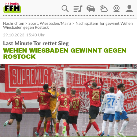
Playlist
Staupilot
Wetter
Webcam
Mein
Nachrichten
>
Sport
,
Wiesbaden/Mainz
>
Nach spätem Tor gewinnt Wehen
Wiesbaden gegen Rostock
29.10.2023, 15:40 Uhr
Last Minute Tor rettet Sieg
WEHEN WIESBADEN GEWINNT GEGEN
ROSTOCK