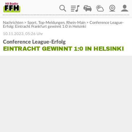
Playlist
Staupilot
Wetter
Webcam
Mein
Nachrichten
>
Sport
,
Top-Meldungen
,
Rhein-Main
>
Conference League-
Erfolg: Eintracht Frankfurt gewinnt 1:0 in Helsinki
10.11.2023, 05:26 Uhr
Conference League-Erfolg
EINTRACHT GEWINNT 1:0 IN HELSINKI