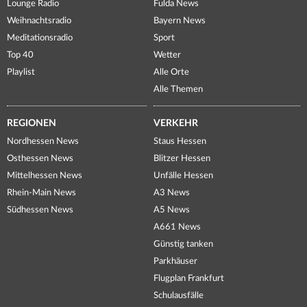
Lounge Radio
Fulda News
Weihnachtsradio
Bayern News
Meditationsradio
Sport
Top 40
Wetter
Playlist
Alle Orte
Alle Themen
REGIONEN
VERKEHR
Nordhessen News
Staus Hessen
Osthessen News
Blitzer Hessen
Mittelhessen News
Unfälle Hessen
Rhein-Main News
A3 News
Südhessen News
A5 News
A661 News
Günstig tanken
Parkhäuser
Flugplan Frankfurt
Schulausfälle