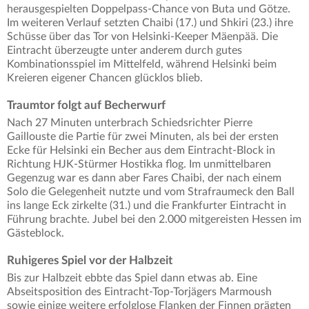
herausgespielten Doppelpass-Chance von Buta und Götze.
Im weiteren Verlauf setzten Chaibi (17.) und Shkiri (23.) ihre
Schüsse über das Tor von Helsinki-Keeper Mäenpää. Die
Eintracht überzeugte unter anderem durch gutes
Kombinationsspiel im Mittelfeld, während Helsinki beim
Kreieren eigener Chancen glücklos blieb.
Traumtor folgt auf Becherwurf
Nach 27 Minuten unterbrach Schiedsrichter Pierre
Gaillouste die Partie für zwei Minuten, als bei der ersten
Ecke für Helsinki ein Becher aus dem Eintracht-Block in
Richtung HJK-Stürmer Hostikka flog. Im unmittelbaren
Gegenzug war es dann aber Fares Chaibi, der nach einem
Solo die Gelegenheit nutzte und vom Strafraumeck den Ball
ins lange Eck zirkelte (31.) und die Frankfurter Eintracht in
Führung brachte. Jubel bei den 2.000 mitgereisten Hessen im
Gästeblock.
Ruhigeres Spiel vor der Halbzeit
Bis zur Halbzeit ebbte das Spiel dann etwas ab. Eine
Abseitsposition des Eintracht-Top-Torjägers Marmoush
sowie einige weitere erfolglose Flanken der Finnen prägten