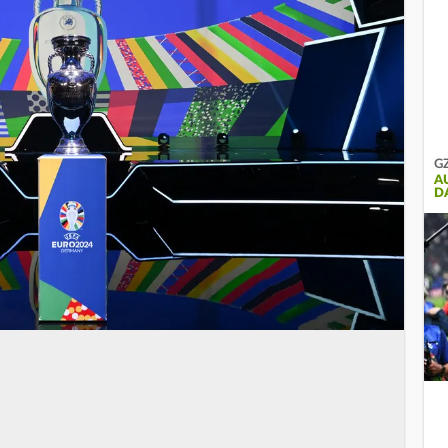
GZ
A
D