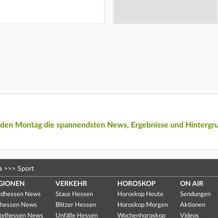
eden Montag die spannendsten News, Ergebnisse und Hintergr
n
>>>
Sport
GIONEN
VERKEHR
HOROSKOP
ON AIR
dhessen News
Staus Hessen
Horoskop Heute
Sendungen
hessen News
Blitzer Hessen
Horoskop Morgen
Aktionen
telhessen News
Unfälle Hessen
Wochenhoroskop
Videos