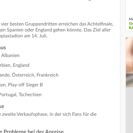
Me
vier besten Gruppendritten erreichen das Achtelfinale,
T
K
en Spanien oder England gehen könnte. Das Ziel aller
mpiastadion am 14. Juli.
aus
, Albanien
bien, England
lande, Österreich, Frankreich
en, Play-off Sieger B
 Portugal, Tschechien
se
zweite Verkaufsphase, in der sich Fans für die
e Probleme bei der Anreise