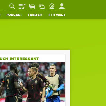
Playlist
Staupilot
Wetter
Webcam
Mein FFH
O
PODCAST
FREIZEIT
FFH-WELT
UCH INTERESSANT