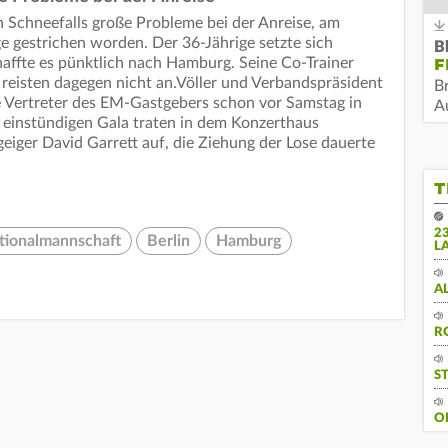
 Schneefalls große Probleme bei der Anreise, am
 gestrichen worden. Der 36-Jährige setzte sich
B
affte es pünktlich nach Hamburg. Seine Co-Trainer
F
eisten dagegen nicht an.Völler und Verbandspräsident
B
 Vertreter des EM-Gastgebers schon vor Samstag in
Au
einstündigen Gala traten in dem Konzerthaus
iger David Garrett auf, die Ziehung der Lose dauerte
T
2
tionalmannschaft
Berlin
Hamburg
L
A
R
S
O