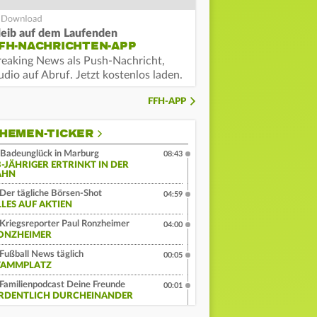
leib auf dem Laufenden
FH-NACHRICHTEN-APP
reaking News als Push-Nachricht,
dio auf Abruf. Jetzt kostenlos laden.
FFH-APP
HEMEN-TICKER
Badeunglück in Marburg
08:43
3-JÄHRIGER ERTRINKT IN DER
AHN
Der tägliche Börsen-Shot
04:59
LLES AUF AKTIEN
Kriegsreporter Paul Ronzheimer
04:00
ONZHEIMER
Fußball News täglich
00:05
TAMMPLATZ
Familienpodcast Deine Freunde
00:01
RDENTLICH DURCHEINANDER