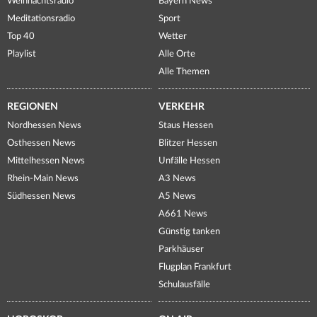
Weihnachtsradio
Bayern News
Meditationsradio
Sport
Top 40
Wetter
Playlist
Alle Orte
Alle Themen
REGIONEN
VERKEHR
Nordhessen News
Staus Hessen
Osthessen News
Blitzer Hessen
Mittelhessen News
Unfälle Hessen
Rhein-Main News
A3 News
Südhessen News
A5 News
A661 News
Günstig tanken
Parkhäuser
Flugplan Frankfurt
Schulausfälle