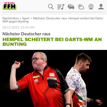
Playlist
Staupilot
Wetter
Webcam
Mein
Nachrichten
>
Sport
>
Nächster Deutscher raus: Hempel verliert bei Darts-
WM gegen Bunting
28.12.2023, 15:16 Uhr
Nächster Deutscher raus
HEMPEL SCHEITERT BEI DARTS-WM AN
BUNTING