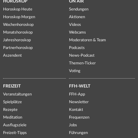
HOROSKOP
ON AIR
Horoskop Heute
Sendungen
Horoskop Morgen
Aktionen
Wochenhoroskop
Videos
Monatshoroskop
Webcams
Jahreshoroskop
Moderatoren & Team
Partnerhoroskop
Podcasts
Aszendent
News-Podcast
Themen-Ticker
Voting
FREIZEIT
FFH-WELT
Veranstaltungen
FFH-App
Spielplätze
Newsletter
Rezepte
Kontakt
Meditation
Frequenzen
Ausflugsziele
Jobs
Freizeit-Tipps
Führungen