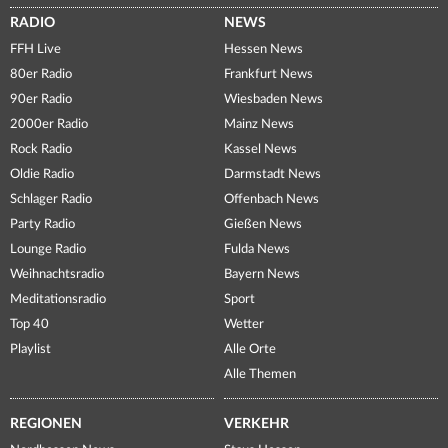
RADIO
NEWS
FFH Live
Hessen News
80er Radio
Frankfurt News
90er Radio
Wiesbaden News
2000er Radio
Mainz News
Rock Radio
Kassel News
Oldie Radio
Darmstadt News
Schlager Radio
Offenbach News
Party Radio
Gießen News
Lounge Radio
Fulda News
Weihnachtsradio
Bayern News
Meditationsradio
Sport
Top 40
Wetter
Playlist
Alle Orte
Alle Themen
REGIONEN
VERKEHR