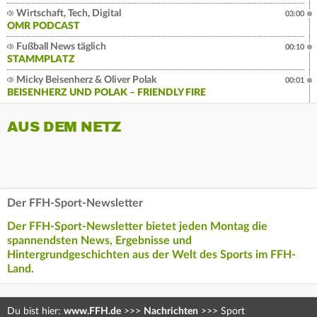
Wirtschaft, Tech, Digital
03:00
OMR PODCAST
Fußball News täglich
00:10
STAMMPLATZ
Micky Beisenherz & Oliver Polak
00:01
BEISENHERZ UND POLAK – FRIENDLY FIRE
AUS DEM NETZ
Der FFH-Sport-Newsletter
Der FFH-Sport-Newsletter bietet jeden Montag die
spannendsten News, Ergebnisse und
Hintergrundgeschichten aus der Welt des Sports im FFH-
Land.
Du bist hier:
www.FFH.de
>>>
Nachrichten
>>>
Sport