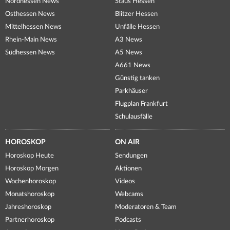
Nordhessen News
Staus Hessen
Osthessen News
Blitzer Hessen
Mittelhessen News
Unfälle Hessen
Rhein-Main News
A3 News
Südhessen News
A5 News
A661 News
Günstig tanken
Parkhäuser
Flugplan Frankfurt
Schulausfälle
HOROSKOP
ON AIR
Horoskop Heute
Sendungen
Horoskop Morgen
Aktionen
Wochenhoroskop
Videos
Monatshoroskop
Webcams
Jahreshoroskop
Moderatoren & Team
Partnerhoroskop
Podcasts