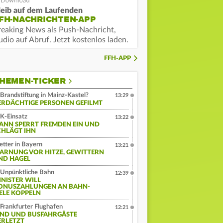
leib auf dem Laufenden
FH-NACHRICHTEN-APP
reaking News als Push-Nachricht,
dio auf Abruf. Jetzt kostenlos laden.
FFH-APP
HEMEN-TICKER
Brandstiftung in Mainz-Kastel?
13:29
ERDÄCHTIGE PERSONEN GEFILMT
K-Einsatz
13:22
ANN SPERRT FREMDEN EIN UND
CHLÄGT IHN
tter in Bayern
13:21
ARNUNG VOR HITZE, GEWITTERN
ND HAGEL
Unpünktliche Bahn
12:39
INISTER WILL
ONUSZAHLUNGEN AN BAHN-
IELE KOPPELN
Frankfurter Flughafen
12:21
IND UND BUSFAHRGÄSTE
ERLETZT