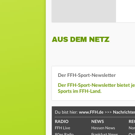
AUS DEM NETZ
Der FFH-Sport-Newsletter
Der FFH-Sport-Newsletter bietet j
Sports im FFH-Land.
Du bist hier:
www.FFH.de
>>>
Nachrichte
RADIO
NEWS
RE
FFH Live
Hessen News
Nor
80er Radio
Frankfurt News
Ost