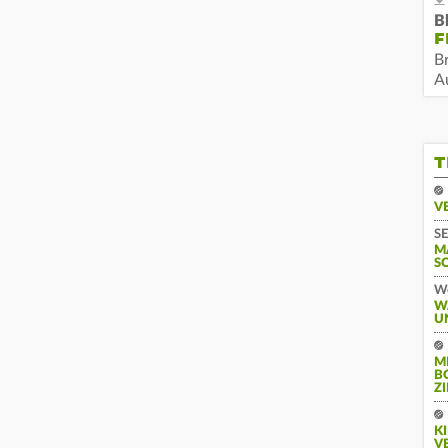
B
F
B
Au
T
V
SE
M
S
We
W
U
M
B
Z
K
V