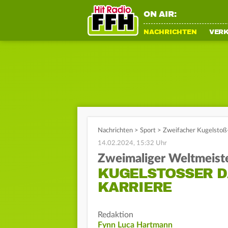
ON AIR:
NACHRICHTEN
VER
Nachrichten
>
Sport
>
Zweifacher Kugelstoß-
14.02.2024, 15:32 Uhr
Zweimaliger Weltmeist
KUGELSTOSSER DA
ARRIERE
Redaktion
Fynn Luca Hartmann