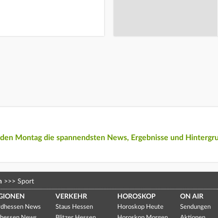
eden Montag die spannendsten News, Ergebnisse und Hintergr
n
>>>
Sport
GIONEN
VERKEHR
HOROSKOP
ON AIR
dhessen News
Staus Hessen
Horoskop Heute
Sendungen
hessen News
Blitzer Hessen
Horoskop Morgen
Aktionen