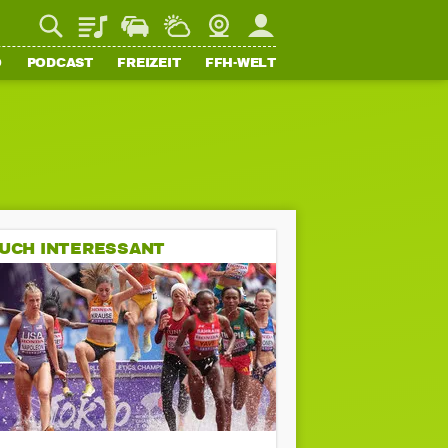
Playlist
Staupilot
Wetter
Webcam
Mein FFH
O
PODCAST
FREIZEIT
FFH-WELT
UCH INTERESSANT