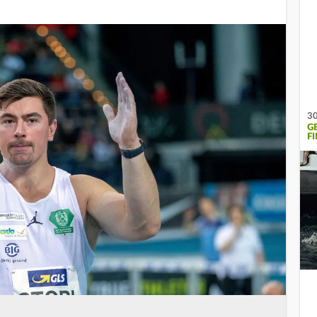
30
G
F