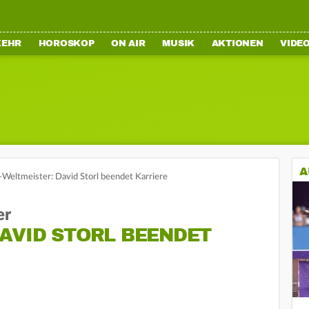
KEHR
HOROSKOP
ON AIR
MUSIK
AKTIONEN
VIDE
A
Weltmeister: David Storl beendet Karriere
er
VID STORL BEENDET K