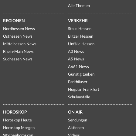
Alle Themen
REGIONEN
VERKEHR
Nordhessen News
Staus Hessen
Osthessen News
Blitzer Hessen
Mittelhessen News
Unfälle Hessen
Rhein-Main News
A3 News
Südhessen News
A5 News
A661 News
Günstig tanken
Parkhäuser
Flugplan Frankfurt
Schulausfälle
HOROSKOP
ON AIR
Horoskop Heute
Sendungen
Horoskop Morgen
Aktionen
Wochenhoroskop
Videos