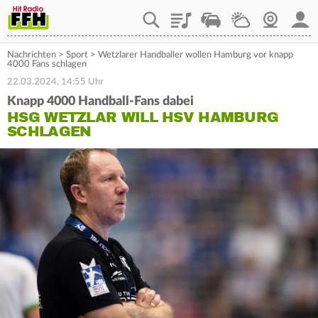
Playlist
Staupilot
Wetter
Webcam
Mein
Nachrichten
>
Sport
>
Wetzlarer Handballer wollen Hamburg vor knapp
4000 Fans schlagen
22.03.2024, 14:55 Uhr
Knapp 4000 Handball-Fans dabei
HSG WETZLAR WILL HSV HAMBURG
SCHLAGEN