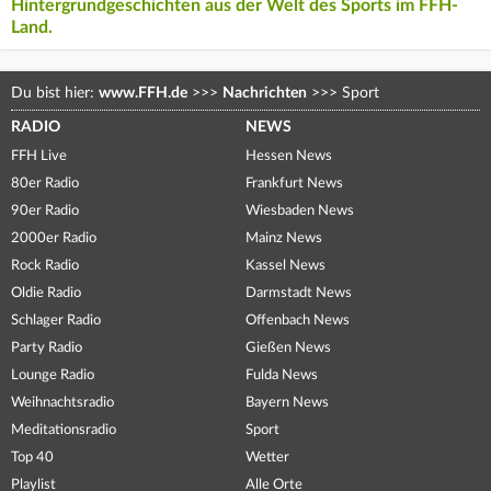
Hintergrundgeschichten aus der Welt des Sports im FFH-
Land.
Du bist hier:
www.FFH.de
>>>
Nachrichten
>>>
Sport
RADIO
NEWS
FFH Live
Hessen News
80er Radio
Frankfurt News
90er Radio
Wiesbaden News
2000er Radio
Mainz News
Rock Radio
Kassel News
Oldie Radio
Darmstadt News
Schlager Radio
Offenbach News
Party Radio
Gießen News
Lounge Radio
Fulda News
Weihnachtsradio
Bayern News
Meditationsradio
Sport
Top 40
Wetter
Playlist
Alle Orte