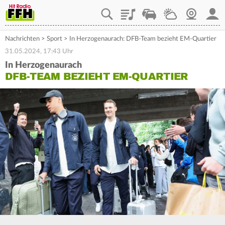
Playlist
Staupilot
Wetter
Webcam
Mein
Nachrichten
>
Sport
>
In Herzogenaurach: DFB-Team bezieht EM-Quartier
31.05.2024, 17:43 Uhr
In Herzogenaurach
DFB-TEAM BEZIEHT EM-QUARTIER