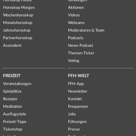
Horoskop Heute
Sendungen
Horoskop Morgen
Aktionen
Wochenhoroskop
Videos
Monatshoroskop
Webcams
Jahreshoroskop
Moderatoren & Team
Partnerhoroskop
Podcasts
Aszendent
News-Podcast
Themen-Ticker
Voting
FREIZEIT
FFH-WELT
Veranstaltungen
FFH-App
Spielplätze
Newsletter
Rezepte
Kontakt
Meditation
Frequenzen
Ausflugsziele
Jobs
Freizeit-Tipps
Führungen
Ticketshop
Presse