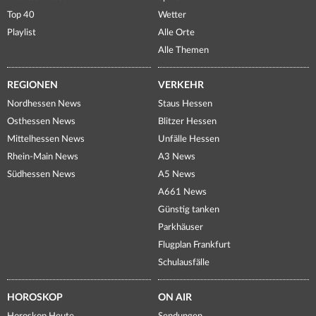
Top 40
Wetter
Playlist
Alle Orte
Alle Themen
REGIONEN
VERKEHR
Nordhessen News
Staus Hessen
Osthessen News
Blitzer Hessen
Mittelhessen News
Unfälle Hessen
Rhein-Main News
A3 News
Südhessen News
A5 News
A661 News
Günstig tanken
Parkhäuser
Flugplan Frankfurt
Schulausfälle
HOROSKOP
ON AIR