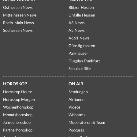
Nordhessen News
Staus Hessen
Osthessen News
Blitzer Hessen
Mittelhessen News
Unfälle Hessen
Rhein-Main News
A3 News
Südhessen News
A5 News
A661 News
Günstig tanken
Parkhäuser
Flugplan Frankfurt
Schulausfälle
HOROSKOP
ON AIR
Horoskop Heute
Sendungen
Horoskop Morgen
Aktionen
Wochenhoroskop
Videos
Monatshoroskop
Webcams
Jahreshoroskop
Moderatoren & Team
Partnerhoroskop
Podcasts