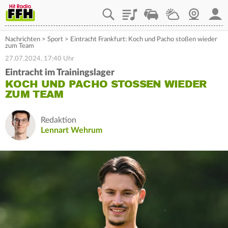
Playlist
Staupilot
Wetter
Webcam
Mein
Nachrichten
>
Sport
>
Eintracht Frankfurt: Koch und Pacho stoßen wieder
zum Team
27.07.2024, 17:40 Uhr
Eintracht im Trainingslager
KOCH UND PACHO STOSSEN WIEDER Z
UM TEAM
Redaktion
Lennart Wehrum