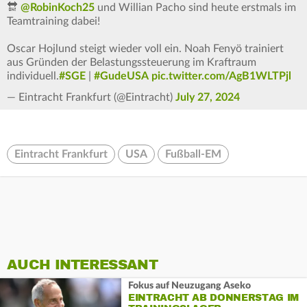
🔛
@RobinKoch25
und Willian Pacho sind heute erstmals im
Teamtraining dabei!
Oscar Hojlund steigt wieder voll ein. Noah Fenyö trainiert
aus Gründen der Belastungssteuerung im Kraftraum
individuell.
#SGE
|
#GudeUSA
pic.twitter.com/AgB1WLTPjl
— Eintracht Frankfurt (@Eintracht)
July 27, 2024
Eintracht Frankfurt
USA
Fußball-EM
AUCH INTERESSANT
Fokus auf Neuzugang Aseko
EINTRACHT AB DONNERSTAG IM