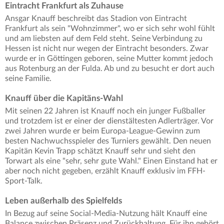
Eintracht Frankfurt als Zuhause
Ansgar Knauff beschreibt das Stadion von Eintracht
Frankfurt als sein "Wohnzimmer", wo er sich sehr wohl fühlt
und am liebsten auf dem Feld steht. Seine Verbindung zu
Hessen ist nicht nur wegen der Eintracht besonders. Zwar
wurde er in Göttingen geboren, seine Mutter kommt jedoch
aus Rotenburg an der Fulda. Ab und zu besucht er dort auch
seine Familie.
Knauff über die Kapitäns-Wahl
Mit seinen 22 Jahren ist Knauff noch ein junger Fußballer
und trotzdem ist er einer der dienstältesten Adlerträger. Vor
zwei Jahren wurde er beim Europa-League-Gewinn zum
besten Nachwuchsspieler des Turniers gewählt. Den neuen
Kapitän Kevin Trapp schätzt Knauff sehr und sieht den
Torwart als eine "sehr, sehr gute Wahl." Einen Einstand hat er
aber noch nicht gegeben, erzählt Knauff exklusiv im FFH-
Sport-Talk.
Leben außerhalb des Spielfelds
In Bezug auf seine Social-Media-Nutzung hält Knauff eine
Balance zwischen Präsenz und Zurückhaltung. Für ihn gehört