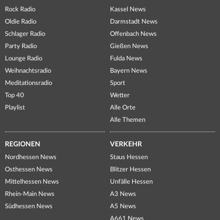
Rock Radio
Kassel News
Oldie Radio
Darmstadt News
Schlager Radio
Offenbach News
Party Radio
Gießen News
Lounge Radio
Fulda News
Weihnachtsradio
Bayern News
Meditationsradio
Sport
Top 40
Wetter
Playlist
Alle Orte
Alle Themen
REGIONEN
VERKEHR
Nordhessen News
Staus Hessen
Osthessen News
Blitzer Hessen
Mittelhessen News
Unfälle Hessen
Rhein-Main News
A3 News
Südhessen News
A5 News
A661 News