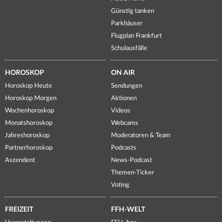
Günstig tanken
Parkhäuser
Flugplan Frankfurt
Schulausfälle
HOROSKOP
ON AIR
Horoskop Heute
Sendungen
Horoskop Morgen
Aktionen
Wochenhoroskop
Videos
Monatshoroskop
Webcams
Jahreshoroskop
Moderatoren & Team
Partnerhoroskop
Podcasts
Aszendent
News-Podcast
Themen-Ticker
Voting
FREIZEIT
FFH-WELT