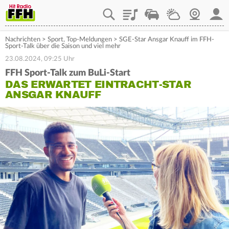
Playlist
Staupilot
Wetter
Webcam
Mein
Nachrichten
>
Sport
,
Top-Meldungen
>
SGE-Star Ansgar Knauff im FFH-
Sport-Talk über die Saison und viel mehr
23.08.2024, 09:25 Uhr
FFH Sport-Talk zum BuLi-Start
DAS ERWARTET EINTRACHT-STAR
ANSGAR KNAUFF