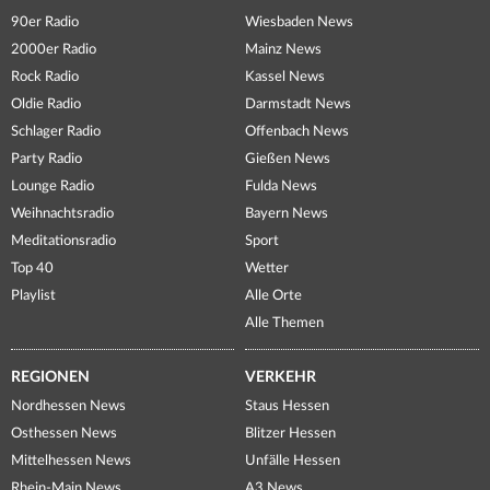
90er Radio
Wiesbaden News
2000er Radio
Mainz News
Rock Radio
Kassel News
Oldie Radio
Darmstadt News
Schlager Radio
Offenbach News
Party Radio
Gießen News
Lounge Radio
Fulda News
Weihnachtsradio
Bayern News
Meditationsradio
Sport
Top 40
Wetter
Playlist
Alle Orte
Alle Themen
REGIONEN
VERKEHR
Nordhessen News
Staus Hessen
Osthessen News
Blitzer Hessen
Mittelhessen News
Unfälle Hessen
Rhein-Main News
A3 News