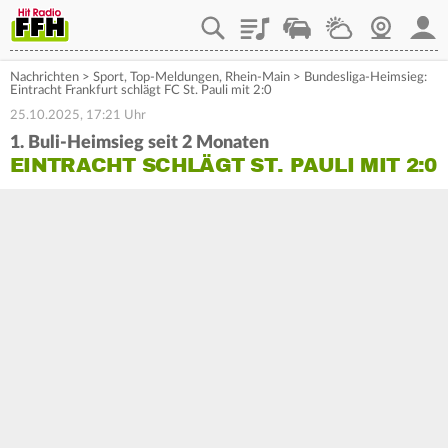
Playlist
Staupilot
Wetter
Webcam
Mein
Nachrichten
>
Sport
,
Top-Meldungen
,
Rhein-Main
>
Bundesliga-Heimsieg:
Eintracht Frankfurt schlägt FC St. Pauli mit 2:0
25.10.2025, 17:21 Uhr
1. Buli-Heimsieg seit 2 Monaten
EINTRACHT SCHLÄGT ST. PAULI MIT 2:0