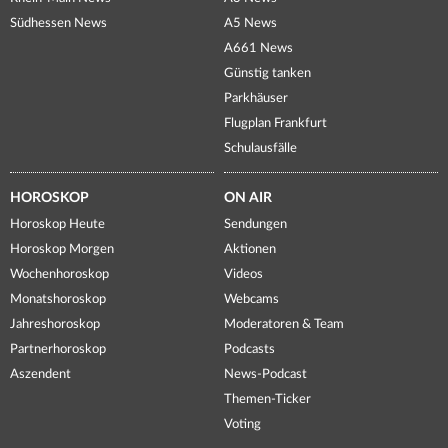
Südhessen News
A5 News
A661 News
Günstig tanken
Parkhäuser
Flugplan Frankfurt
Schulausfälle
HOROSKOP
ON AIR
Horoskop Heute
Sendungen
Horoskop Morgen
Aktionen
Wochenhoroskop
Videos
Monatshoroskop
Webcams
Jahreshoroskop
Moderatoren & Team
Partnerhoroskop
Podcasts
Aszendent
News-Podcast
Themen-Ticker
Voting