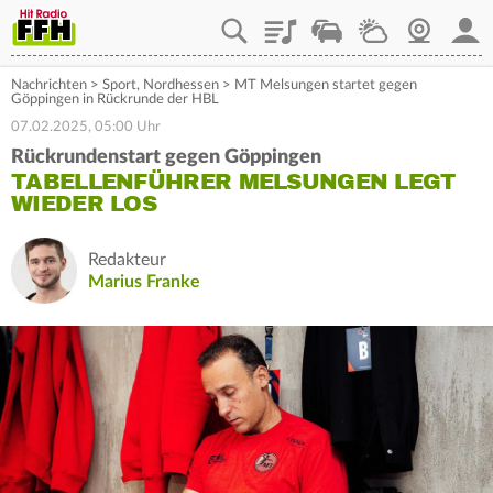
Playlist
Staupilot
Wetter
Webcam
Mein
Nachrichten
>
Sport
,
Nordhessen
>
MT Melsungen startet gegen
Göppingen in Rückrunde der HBL
07.02.2025, 05:00 Uhr
Rückrundenstart gegen Göppingen
TABELLENFÜHRER MELSUNGEN LEGT
WIEDER LOS
Redakteur
Marius Franke