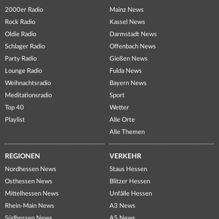
2000er Radio
Mainz News
Rock Radio
Kassel News
Oldie Radio
Darmstadt News
Schlager Radio
Offenbach News
Party Radio
Gießen News
Lounge Radio
Fulda News
Weihnachtsradio
Bayern News
Meditationsradio
Sport
Top 40
Wetter
Playlist
Alle Orte
Alle Themen
REGIONEN
VERKEHR
Nordhessen News
Staus Hessen
Osthessen News
Blitzer Hessen
Mittelhessen News
Unfälle Hessen
Rhein-Main News
A3 News
Südhessen News
A5 News